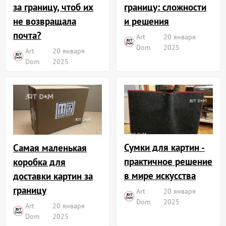
границу: сложности
за границу, чтоб их
и решения
не возвращала
почта?
Art
20 января
Dom
2025
Art
20 января
Dom
2025
Сумки для картин -
Самая маленькая
практичное решение
коробка для
в мире искусства
доставки картин за
границу
Art
20 января
Dom
2025
Art
20 января
Dom
2025