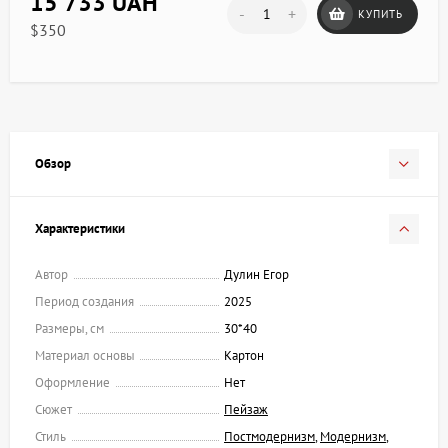
15 733 UAH
-
+
КУПИТЬ
$350
Обзор
Характеристики
Автор
Дулин Егор
Период создания
2025
Размеры, см
30*40
Материал основы
Картон
Оформление
Нет
Сюжет
Пейзаж
Стиль
Постмодернизм
,
Модернизм
,