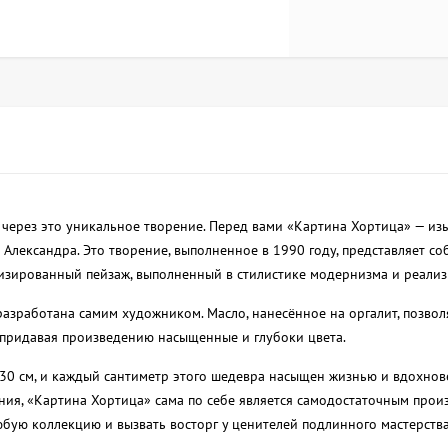
 через это уникальное творение. Перед вами «Картина Хортица» — из
о Александра. Это творение, выполненное в 1990 году, представляет со
изированный пейзаж, выполненный в стилистике модернизма и реализ
разработана самим художником. Масло, нанесённое на оргалит, позво
 придавая произведению насыщенные и глубоки цвета.
30 см, и каждый сантиметр этого шедевра насыщен жизнью и вдохнов
ния, «Картина Хортица» сама по себе является самодостаточным про
юбую коллекцию и вызвать восторг у ценителей подлинного мастерства