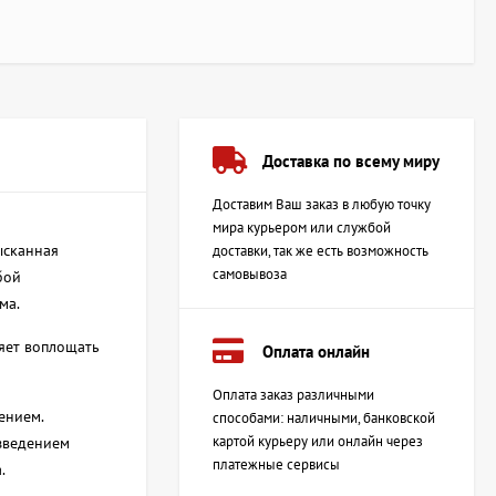
Доставка по всему миру
Доставим Ваш заказ в любую точку
мира курьером или службой
ысканная
доставки, так же есть возможность
самовывоза
бой
ма.
ляет воплощать
Оплата онлайн
Оплата заказ различными
ением.
способами: наличными, банковской
картой курьеру или онлайн через
изведением
платежные сервисы
.