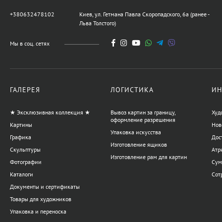
+380632478102
Киев, ул. Гетмана Павла Скоропадского, 6а (ранее -
Льва Толстого)
Мы в соц. сетях
ГАЛЕРЕЯ
ЛОГИСТИКА
ИН
★ Эксклюзивная коллекция ★
Вывоз картин за границу,
Худ
оформление разрешения
Картины
Нов
Упаковка искусства
Графика
Дос
Изготовление ящиков
Скульптуры
Атр
Изготовление рам для картин
Фотографии
Сум
Каталоги
Сот
Документы и сертификаты
Товары для художников
Упаковка и переноска