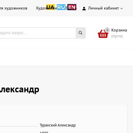
ля художников
Художники
Еще
Личный кабинет
Корзина
0
(пусто)
Александр
Туранский Александр