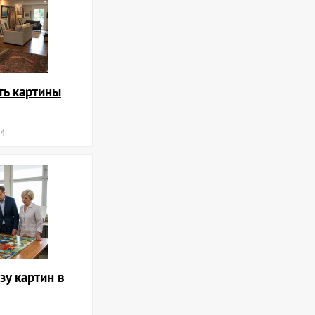
ть картины
24
зу картин в