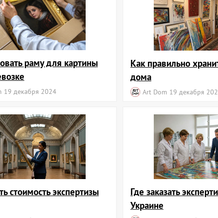
ковать раму для картины
Как правильно храни
евозке
дома
m
19 декабря 2024
Art Dom
19 декабря 20
ть стоимость экспертизы
Где заказать эксперти
Украине