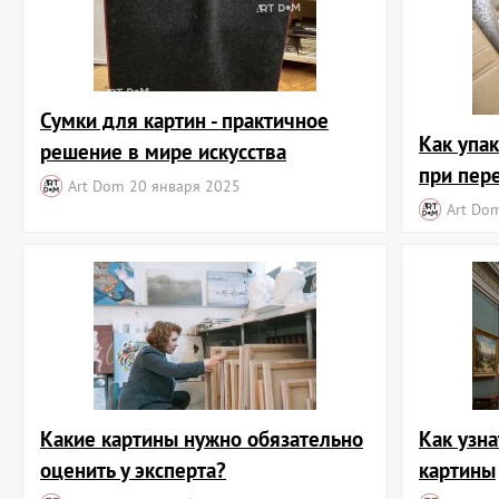
Сумки для картин - практичное
Как упа
решение в мире искусства
при пер
Art Dom
20 января 2025
Art Do
Какие картины нужно обязательно
Как узна
оценить у эксперта?
картины