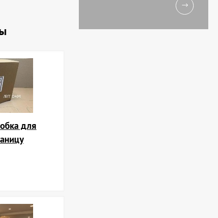
ны
обка для
раницу