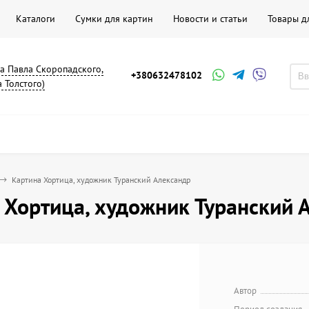
Каталоги
Сумки для картин
Новости и статьи
Товары д
на Павла Скоропадского,
+380632478102
а Толстого)
Картина Хортица, художник Туранский Александр
 Хортица, художник Туранский 
Автор