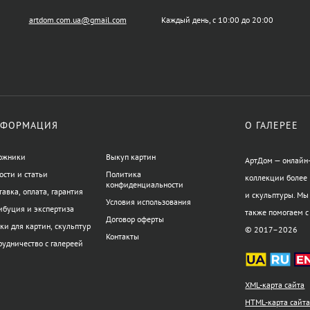
artdom.com.ua@gmail.com
Каждый день, с 10:00 до 20:00
ФОРМАЦИЯ
О ГАЛЕРЕЕ
ожники
Выкуп картин
АртДом — онлайн-
ости и статьи
Политика
коллекции более 
конфиденциальности
тавка, оплата, гарантия
и скульптуры. Мы
Условия использования
ибуция и экспертиза
также помогаем с
Договор оферты
ки для картин, скульптур
© 2017–2026
Контакты
рудничество с галереей
XML-карта сайта
HTML-карта сайт