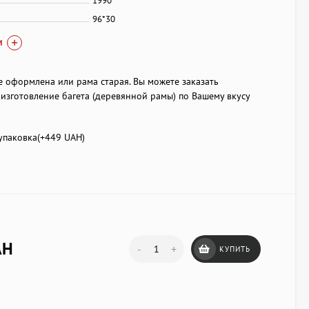
1990
96*30
И
е оформлена или рама старая. Вы можете заказать
изготовление багета (деревянной рамы) по Вашему вкусу
паковка(+
449 UAH
)
AH
-
+
КУПИТЬ