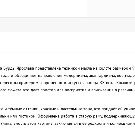
а Бурды Ярослава представлена техникой масла на холсте размером 9
 года и объединяет направления модернизма, авангардизма, постмод
нтересным примером современного искусства конца XX века. Композиц
ого сюжета, что даёт простор для восприятия и вписывания в различн
е и тёмные оттенки, красные и пастельные тона, что придаёт ей унив
альни или гостиной. Оформлена работа в старую раму, подчёркивающ
 Уникальность этой картины заключается в её редкости и коллекционн