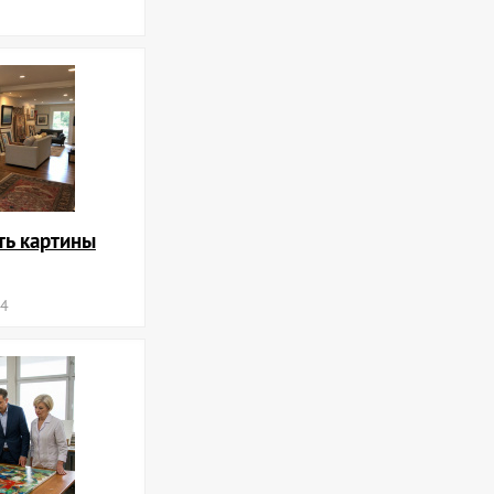
ть картины
24