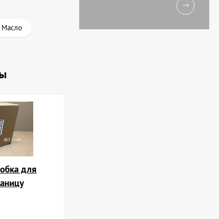
 Масло
ны
обка для
раницу