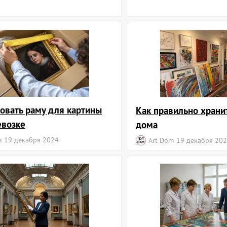
ковать раму для картины
Как правильно храни
евозке
дома
m
19 декабря 2024
Art Dom
19 декабря 20