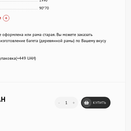
1990
90*70
И
е оформлена или рама старая. Вы можете заказать
изготовление багета (деревянной рамы) по Вашему вкусу
паковка(+
449 UAH
)
AH
-
+
КУПИТЬ