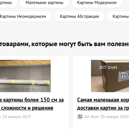
артины
Маленькие картины
Картины Модернизм
Картины Неомодернизм
Картины Абстракция
Картины
и товарами, которые могут быть вам полез
а картины более 150 см за
Самая маленькая кор
: сложности и решения
доставки картин за г
m
20 января 2025
Art Dom
20 января 2025