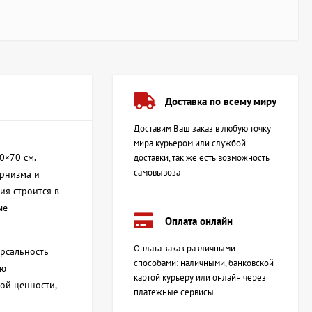
Доставка по всему миру
Доставим Ваш заказ в любую точку
мира курьером или службой
0×70 см.
доставки, так же есть возможность
самовывоза
ернизма и
ия строится в
ые
Оплата онлайн
Оплата заказ различными
ерсальность
способами: наличными, банковской
ую
картой курьеру или онлайн через
ой ценности,
платежные сервисы