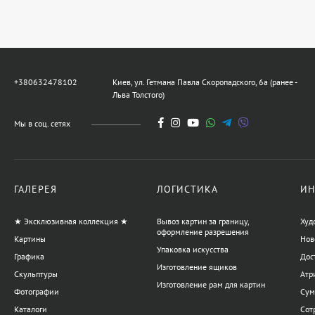
+380632478102
Киев, ул. Гетмана Павла Скоропадского, 6а (ранее -
Льва Толстого)
Мы в соц. сетях
ГАЛЕРЕЯ
ЛОГИСТИКА
ИН
★ Эксклюзивная коллекция ★
Вывоз картин за границу,
Худ
оформление разрешения
Картины
Нов
Упаковка искусства
Графика
Дос
Изготовление ящиков
Скульптуры
Атр
Изготовление рам для картин
Фотографии
Сум
Каталоги
Сот