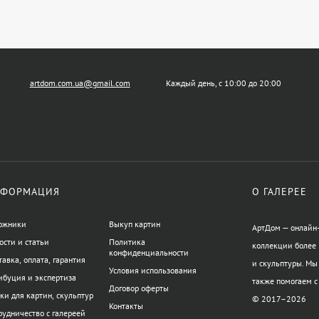
artdom.com.ua@gmail.com
Каждый день, с 10:00 до 20:00
ФОРМАЦИЯ
О ГАЛЕРЕЕ
ожники
Выкуп картин
АртДом — онлайн-
ости и статьи
Политика
коллекции более 
конфиденциальности
тавка, оплата, гарантия
и скульптуры. Мы
Условия использования
ибуция и экспертиза
также помогаем с
Договор оферты
ки для картин, скульптур
© 2017–2026
Контакты
рудничество с галереей