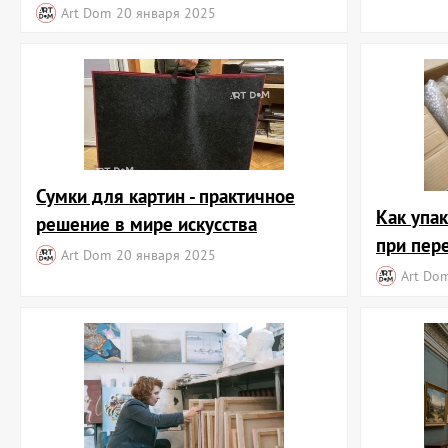
Art Dom
20 января 2025
Сумки для картин - практичное
Как упа
решение в мире искусства
при пер
Art Dom
20 января 2025
Art Do