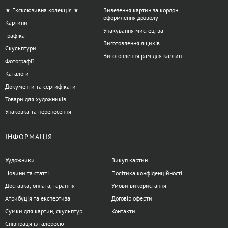
★ Ексклюзивна колекція ★
Вивезення картин за кордон,
оформлення дозволу
Картини
Упакування мистецтва
Графіка
Виготовлення ящиків
Скульптури
Виготовлення рам для картин
Фотографії
Каталоги
Документи та сертифікати
Товари для художників
Упаковка та перенесення
ІНФОРМАЦІЯ
Художники
Викуп картин
Новини та статті
Політика конфіденційності
Доставка, оплата, гарантія
Умови використання
Атрибуція та експертиза
Договір оферти
Сумки для картин, скульптур
Контакти
Співпраця із галереєю