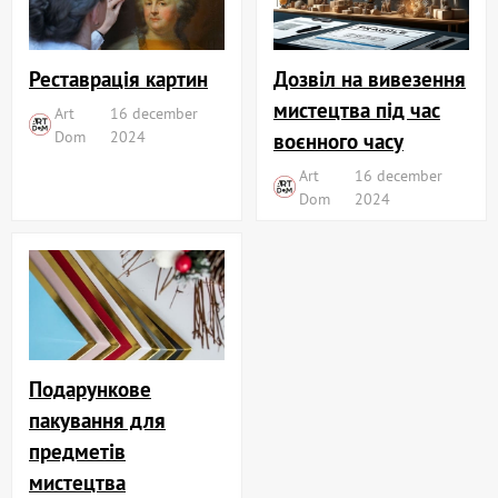
Реставрація картин
Дозвіл на вивезення
мистецтва під час
Art
16 december
Dom
2024
воєнного часу
Art
16 december
Dom
2024
Подарункове
пакування для
предметів
мистецтва