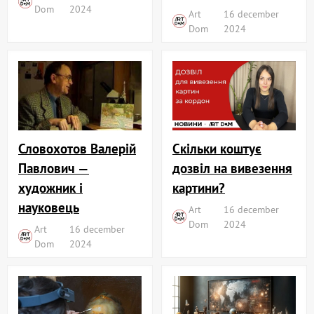
Dom
2024
Art
16 december
Dom
2024
Словохотов Валерій
Скільки коштує
Павлович —
дозвіл на вивезення
художник і
картини?
науковець
Art
16 december
Dom
2024
Art
16 december
Dom
2024