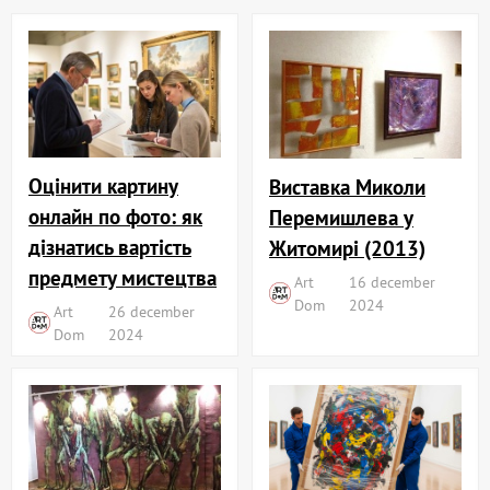
Оцінити картину
Виставка Миколи
онлайн по фото: як
Перемишлева у
дізнатись вартість
Житомирі (2013)
предмету мистецтва
Art
16 december
Dom
2024
Art
26 december
Dom
2024