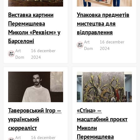
Виставка картини
Упаковка предметів
Перемишлева
мистецтва для
Миколи «Реквієм» у
відправлення
Барселоні
Art
16 december
Dom
2024
Art
16 december
Dom
2024
«Стіна» —
Таверовський Ігор —
масштабний проєкт
український
Миколи
сюрреаліст
Перемишлева
Art
16 december