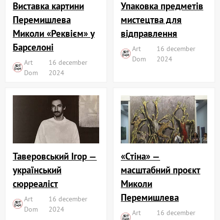
Виставка картини
Упаковка предметів
Перемишлева
мистецтва для
Миколи «Реквієм» у
відправлення
Барселоні
Art
16 december
Dom
2024
Art
16 december
Dom
2024
«Стіна» —
Таверовський Ігор —
масштабний проєкт
український
Миколи
сюрреаліст
Перемишлева
Art
16 december
Dom
2024
Art
16 december