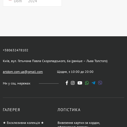
Dom
2024
+380632478102
Київ, вул. Гетьмана Павла Скоропадського, 6а (раніше – Льва Толстого)
artdom.com.ua@gmail.com
Щодня, з 10:00 до 20:00
Ми у соц. мережах
ГАЛЕРЕЯ
ЛОГІСТИКА
★ Ексклюзивна колекція ★
Вивезення картин за кордон,
оформлення дозволу