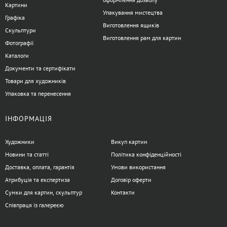
Картини
Упакування мистецтва
Графіка
Виготовлення ящиків
Скульптури
Виготовлення рам для картин
Фотографії
Каталоги
Документи та сертифікати
Товари для художників
Упаковка та перенесення
ІНФОРМАЦІЯ
Художники
Викуп картин
Новини та статті
Політика конфіденційності
Доставка, оплата, гарантія
Умови використання
Атрибуція та експертиза
Договір оферти
Сумки для картин, скульптур
Контакти
Співпраця із галереєю