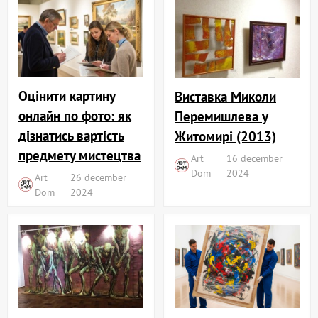
Оцінити картину
Виставка Миколи
онлайн по фото: як
Перемишлева у
дізнатись вартість
Житомирі (2013)
предмету мистецтва
Art
16 december
Dom
2024
Art
26 december
Dom
2024