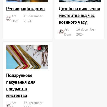
Реставрація картин
Дозвіл на вивезення
мистецтва під час
Art
16 december
Dom
2024
воєнного часу
Art
16 december
Dom
2024
Подарункове
пакування для
предметів
мистецтва
Art
16 december