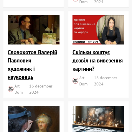
Dom
2024
Словохотов Валерій
Скільки коштує
Павлович —
дозвіл на вивезення
художник і
картини?
науковець
Art
16 december
Dom
2024
Art
16 december
Dom
2024