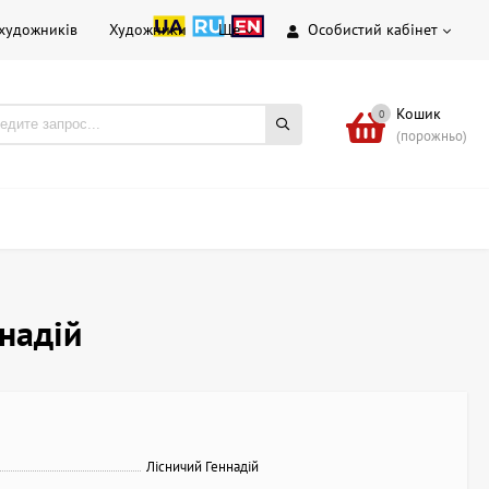
 художників
Художники
Ще
Особистий кабінет
Кошик
0
(порожньо)
надій
Лісничий Геннадій