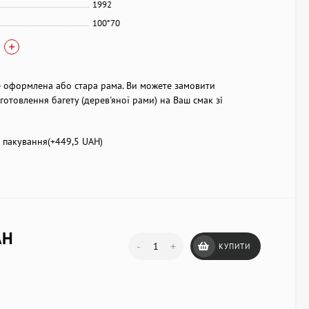
1992
100*70
 оформлена або стара рама. Ви можете замовити
готовлення багету (дерев'яної рами) на Ваш смак зі
пакування(+
449,5 UAH
)
AH
-
+
КУПИТИ