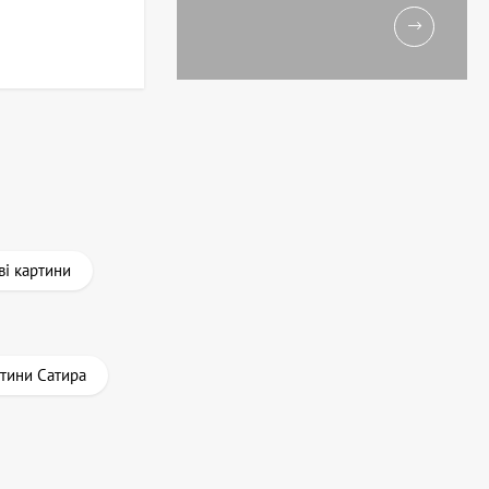
ві картини
тини Сатира