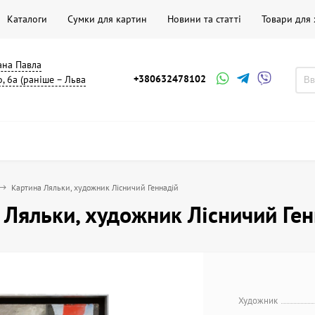
Каталоги
Сумки для картин
Новини та статті
Товари для
мана Павла
+380632478102
, 6а (раніше – Льва
Картина Ляльки, художник Лісничий Геннадій
 Ляльки, художник Лісничий Ген
Художник