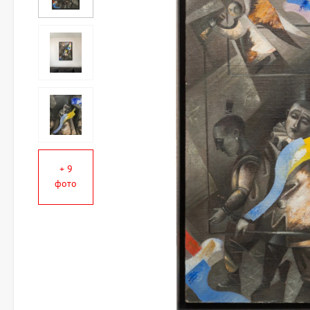
+ 9
фото