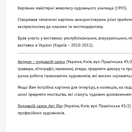
Керівник майстерні живопису художнього училища (1993).
Створював тематичні картини, використовуючи різні прийоми
експресіонізму до класики та постмодернізму.
Брав участь у виставках: республіканських, всеукраїнських,
виставки в Україні (Харків – 2010-2012).
Артдом – художній салон
(Україна, Київ, вул. Пушкінська 45/
гравюри, літографії, малюнки), етюди, предмети декору та пр
ручна робота талановитих художників, які високо оцінюютьс
Якщо Вам потрібна картина для інтер'єру, в колекцію, на по
цінні предмети мистецтва, які стануть чудовим доповненням 
Художній салон Арт Дім
(Україна, Київ, вул. Пушкінська 45/2
професійних художників.