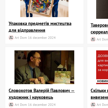
Упаковка предметів мистецтва
Таверовс
для відправлення
сюрреал
Art Dom
16 december 2024
Art Do
Словохотов Валерій Павлович —
Скільки 
художник і науковець
вивезен
Art Dom
16 december 2024
Art Do