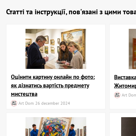
Статті та інструкції, пов'язані з цими т
Оцінити картину онлайн по фото:
Виставк
як дізнатись вартість предмету
Житомир
мистецтва
Art Do
Art Dom
26 december 2024