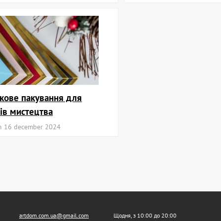
кове пакування для
ів мистецтва
m
16 december 2024
artdom.com.ua@gmail.com
Щодня, з 10:00 до 20:00