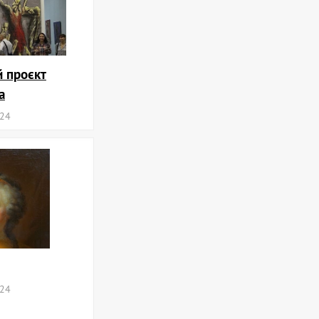
й проєкт
а
024
024