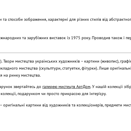
 та способи зображення, характерні для різних стилів від абстрактно
 міжнародних та зарубіжних виставок із 1975 року. Проводив також і пе
2). Твори мистецтва українських художників – картини (живопис), графі
икладного мистецтва (скульптури, статуетки, фігурки). Лише оригінальн
я на ринку мистецтва.
дарунок звертайтесь до
галерею мистецтв АртДом
. У нашій колекції зіб
колекції, подарунком чи просто прикрасою для інтер'єру.
) – оригінальні картини від художників та колекціонерів, предмети мис