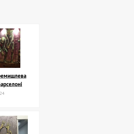
еремишлева
Барселоні
024