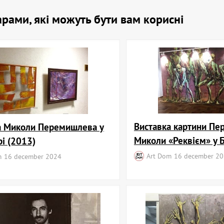
оварами, які можуть бути вам корисні
Виставка картини П
а Миколи Перемишлева у
Миколи «Реквієм» у 
і (2013)
Art Dom
16 december 2
m
16 december 2024