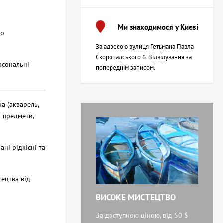
Ми знаходимося у Києві
го
За адресою вулиця Гетьмана Павла
Скоропадського 6. Відвідування за
рсональні
попереднім записом.
ка (акварель,
і предмети,
рані рідкісні та
тецтва від
ВИСОКЕ МИСТЕЦТВО
За доступною ціною, від 50 $