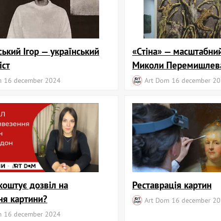
ький Ігор — український
«Стіна» — масштабни
іст
Миколи Перемишлев
m
16 december 2024
Art Dom
16 december 2
коштує дозвіл на
Реставрація картин
ня картини?
Art Dom
16 december 2
m
16 december 2024