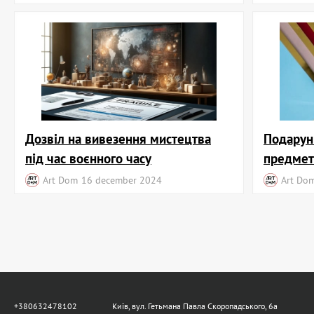
Дозвіл на вивезення мистецтва
Подарун
під час воєнного часу
предмет
Art Dom
16 december 2024
Art Do
+380632478102
Київ, вул. Гетьмана Павла Скоропадського, 6а