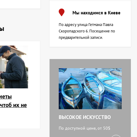
Мы находимся в Киеве
По адресу улица Гетмана Павла
ны
Скоропадского 6. Посещение по
предварительной записи.
меты
 чтоб их не
ВЫСОКОЕ ИСКУССТВО
По доступной цене, от 50$