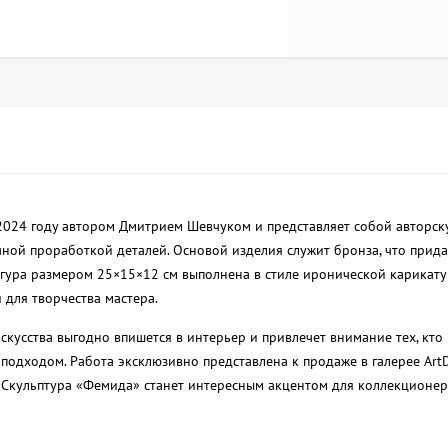
2024 году автором Дмитрием Шевчуком и представляет собой авторск
чной проработкой деталей. Основой изделия служит бронза, что прида
игура размером 25×15×12 см выполнена в стиле иронической карикату
 для творчества мастера.
кусства выгодно впишется в интерьер и привлечет внимание тех, кто
подходом. Работа эксклюзивно представлена к продаже в галерее Art
 Скульптура «Фемида» станет интересным акцентом для коллекционер