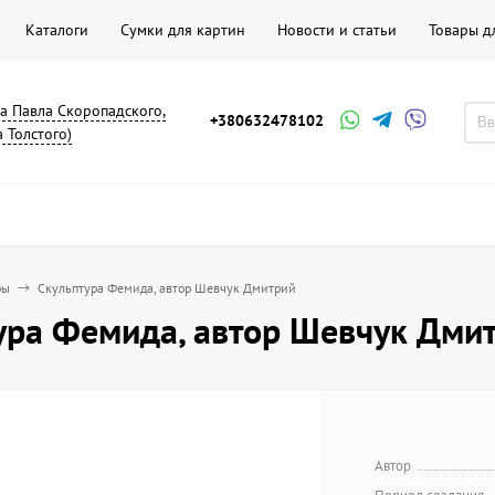
Каталоги
Сумки для картин
Новости и статьи
Товары д
на Павла Скоропадского,
+380632478102
а Толстого)
ры
Скульптура Фемида, автор Шевчук Дмитрий
ура Фемида, автор Шевчук Дми
Автор