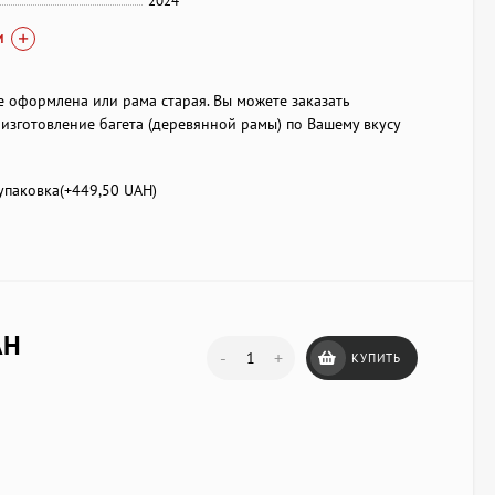
2024
И
е оформлена или рама старая. Вы можете заказать
изготовление багета (деревянной рамы) по Вашему вкусу
паковка(+
449,50 UAH
)
AH
-
+
КУПИТЬ