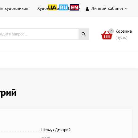
ля художников
Художники
Еще
Личный кабинет
Корзина
0
(пусто)
трий
Шевчук Дмитрий