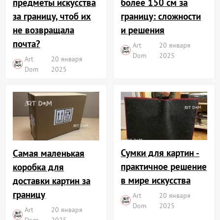
более 150 см за
предметы искусства
границу: сложности
за границу, чтоб их
и решения
не возвращала
почта?
Art
20 января
Dom
2025
Art
20 января
Dom
2025
Сумки для картин -
Самая маленькая
практичное решение
коробка для
в мире искусства
доставки картин за
границу
Art
20 января
Dom
2025
Art
20 января
Dom
2025