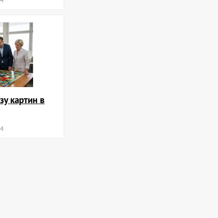
зу картин в
24