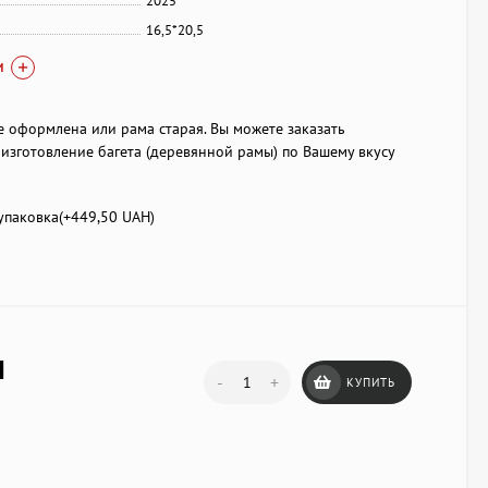
2025
16,5*20,5
И
е оформлена или рама старая. Вы можете заказать
изготовление багета (деревянной рамы) по Вашему вкусу
паковка(+
449,50 UAH
)
H
-
+
КУПИТЬ