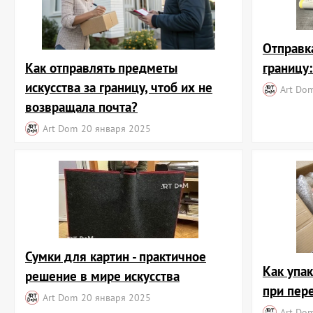
Отправк
Как отправлять предметы
границу
искусства за границу, чтоб их не
Art Do
возвращала почта?
Art Dom
20 января 2025
Сумки для картин - практичное
Как упа
решение в мире искусства
при пер
Art Dom
20 января 2025
Art Do