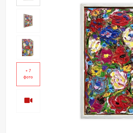
+ 7
фото