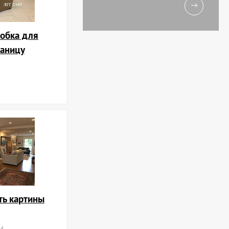
обка для
раницу
ть картины
24