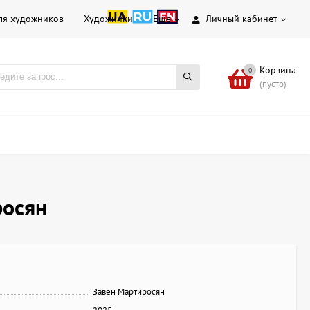
ля художников
Художники
Еще
Личный кабинет
Корзина
0
(пусто)
росян
Завен Мартиросян