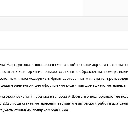
на Мартиросяна выполнена в смешанной технике акрил и масло на хо
относится к категории маленьких картин и изображает натюрморт, выд
ссионизм и постмодернизм. Яркая цветовая гамма придаёт произведе
ходящим элементом для оформления кухни или домашнего интерьера.
на эксклюзивно к продаже в галерее ArtDom, что подчёркивает её ко
во 2025 года станет интересным вариантом авторской работы для цен
служить стильным подарком женщине.