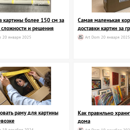
а картины более 150 см за
Самая маленькая кор
: сложности и решения
доставки картин за г
m
20 января 2025
Art Dom
20 января 2025
ковать раму для картины
Как правильно храни
евозке
дома
m
19 декабря 2024
Art Dom
19 декабря 20