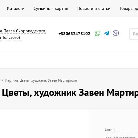
Каталоги
Сумки для картин
Новости и статьи
Товары д
на Павла Скоропадского,
+380632478102
а Толстого)
Картина Цветы, художник Завен Мартиросян
 Цветы, художник Завен Марти
Автор