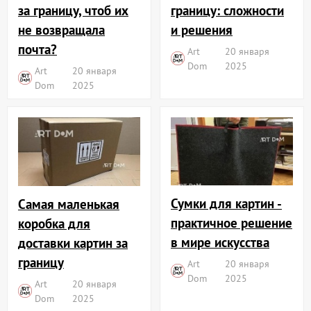
границу: сложности
за границу, чтоб их
и решения
не возвращала
почта?
Art
20 января
Dom
2025
Art
20 января
Dom
2025
Сумки для картин -
Самая маленькая
практичное решение
коробка для
в мире искусства
доставки картин за
границу
Art
20 января
Dom
2025
Art
20 января
Dom
2025