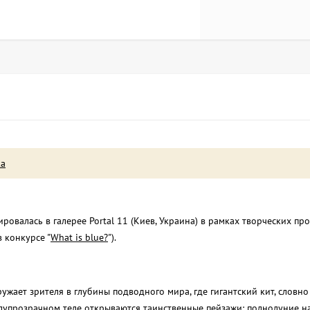
ка
ровалась в галерее Portal 11 (Киев, Украина) в рамках творческих пр
в конкурсе "
What is blue?
").
ужает зрителя в глубины подводного мира, где гигантский кит, словно 
полупрозрачном теле открываются таинственные пейзажи: полнолуние 