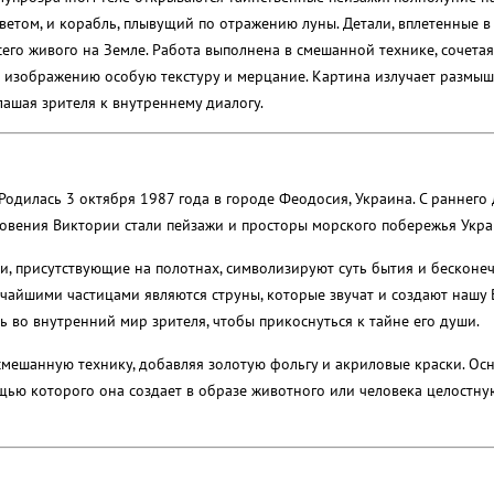
ветом, и корабль, плывущий по отражению луны. Детали, вплетенные в 
его живого на Земле. Работа выполнена в смешанной технике, сочета
ет изображению особую текстуру и мерцание. Картина излучает размы
лашая зрителя к внутреннему диалогу.
одилась 3 октября 1987 года в городе Феодосия, Украина. С раннего 
овения Виктории стали пейзажи и просторы морского побережья Укра
и, присутствующие на полотнах, символизируют суть бытия и бесконе
ьчайшими частицами являются струны, которые звучат и создают нашу 
 во внутренний мир зрителя, чтобы прикоснуться к тайне его души.
смешанную технику, добавляя золотую фольгу и акриловые краски. О
ью которого она создает в образе животного или человека целостну