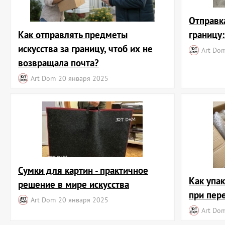
Отправк
Как отправлять предметы
границу
искусства за границу, чтоб их не
Art Do
возвращала почта?
Art Dom
20 января 2025
Сумки для картин - практичное
Как упа
решение в мире искусства
при пер
Art Dom
20 января 2025
Art Do