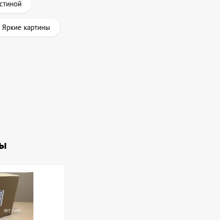
остиной
Яркие картины
ны