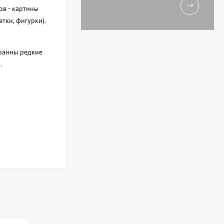
ов - картины
тки, фигурки).
бранны редкие
.