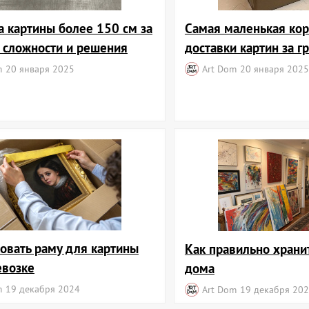
а картины более 150 см за
Самая маленькая кор
: сложности и решения
доставки картин за г
m
20 января 2025
Art Dom
20 января 2025
ковать раму для картины
Как правильно храни
евозке
дома
m
19 декабря 2024
Art Dom
19 декабря 20