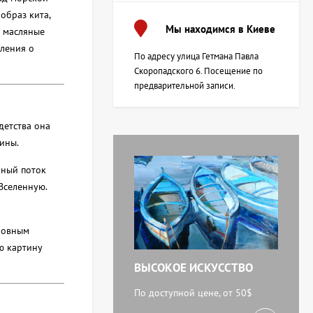
образ кита,
Мы находимся в Киеве
я масляные
шления о
По адресу улица Гетмана Павла
Скоропадского 6. Посещение по
предварительной записи.
детства она
ины.
чный поток
Вселенную.
сновным
ю картину
ВЫСОКОЕ ИСКУССТВО
По доступной цене, от 50$