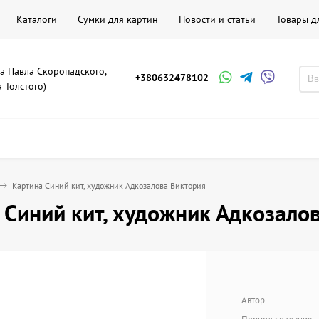
Каталоги
Сумки для картин
Новости и статьи
Товары д
на Павла Скоропадского,
+380632478102
а Толстого)
Картина Синий кит, художник Адкозалова Виктория
 Синий кит, художник Адкозало
Автор