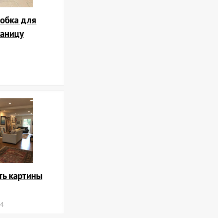
обка для
раницу
ть картины
24