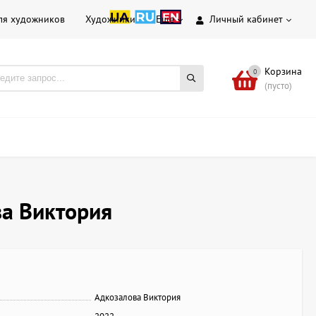
ля художников
Художники
Еще
Личный кабинет
Корзина
0
(пусто)
ва Виктория
Адкозалова Виктория