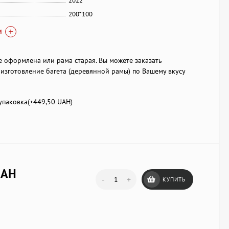
2022
200*100
И
е оформлена или рама старая. Вы можете заказать
изготовление багета (деревянной рамы) по Вашему вкусу
паковка(+
449,50 UAH
)
UAH
-
+
КУПИТЬ