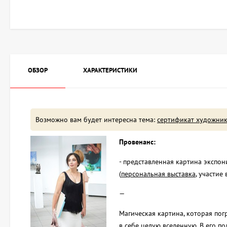
ОБЗОР
ХАРАКТЕРИСТИКИ
Возможно вам будет интересна тема:
сертификат художни
Провенанс:
- представленная картина экспони
(
персональная выставка
, участие 
—
Магическая картина, которая погр
в себе целую вселенную. В его 