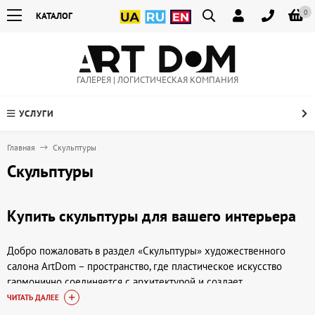
0
КАТАЛОГ
ГАЛЕРЕЯ | ЛОГИСТИЧЕСКАЯ КОМПАНИЯ
УСЛУГИ
Главная
Скульптуры
Скульптуры
Купить скульптуры для вашего интерьера
Добро пожаловать в раздел «Скульптуры» художественного
салона ArtDom – пространство, где пластическое искусство
гармонично соединяется с архитектурой и создает
незабываемую атмосферу. Скульптуры способны оживить любое
ЧИТАТЬ ДАЛЕЕ
помещение, внести идейно-образное начало и подчеркнуть вашу