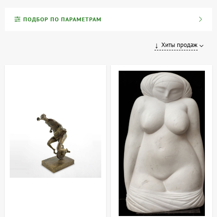
индивидуальность. Мы предлагаем работы украинских,
советских (УССР и СССР) и современных скульпторов,
ПОДБОР ПО ПАРАМЕТРАМ
выполненные из различных материалов и в самых
разнообразных техниках.
Хиты продаж
Скульптура и декоративно-прикладное искусство
Скульптура является одной из форм пластического искусства,
которая художественно формирует окружающее пространство и
наполняет его эстетикой и смыслом. Наряду с архитектурой, она
создает особую атмосферу в быту и интерьере. Произведения
декоративно-прикладного искусства, к которым часто относят и
малые формы скульптуры, обладают следующими
особенностями:
Эстетическое качество:
Каждое произведение не только
функционально, но и радует взгляд.
Художественный эффект:
Образы и формы воплощают
творческие задумки автора.
Украшение интерьера:
Скульптура призвана дополнять