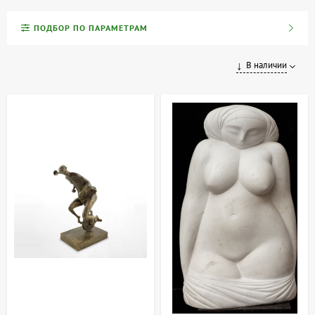
индивидуальность. Мы предлагаем работы украинских,
советских (УССР и СССР) и современных скульпторов,
ПОДБОР ПО ПАРАМЕТРАМ
выполненные из различных материалов и в самых
разнообразных техниках.
В наличии
Скульптура и декоративно-прикладное искусство
Скульптура является одной из форм пластического искусства,
которая художественно формирует окружающее пространство и
наполняет его эстетикой и смыслом. Наряду с архитектурой, она
создает особую атмосферу в быту и интерьере. Произведения
декоративно-прикладного искусства, к которым часто относят и
малые формы скульптуры, обладают следующими
особенностями:
Эстетическое качество:
Каждое произведение не только
функционально, но и радует взгляд.
Художественный эффект:
Образы и формы воплощают
творческие задумки автора.
Украшение интерьера:
Скульптура призвана дополнять