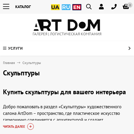
0
КАТАЛОГ
ГАЛЕРЕЯ | ЛОГИСТИЧЕСКАЯ КОМПАНИЯ
УСЛУГИ
Главная
Скульптуры
Скульптуры
Купить скульптуры для вашего интерьера
Добро пожаловать в раздел «Скульптуры» художественного
салона ArtDom – пространство, где пластическое искусство
гармонично соединяется с архитектурой и создает
незабываемую атмосферу. Скульптуры способны оживить любое
ЧИТАТЬ ДАЛЕЕ
помещение, внести идейно-образное начало и подчеркнуть вашу