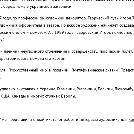
 сюрреализма в украинской живописи.
 году, по профессии он художник-декоратор. Творческий путь Игоря 
 художника-оформителя в театре. Но вскоре художник начинает создава
рским стилем и сюжетом. А с 1989 года Таверовский Игорь полностью
у".
 пленник неугасимого стремления к совершенству. Творческий полет, 
арактеризовать сюжеты его картин.
а - "Искусственный мир" и поздний - "Метафизические сказки". Предс
а.
пповых выставках в Украине, Германии, Голландии, Бельгии, Люксембу
, США, Канады и многих странах Европы.
" мы представили онлайн-каталог работ и интервью художника для
ки