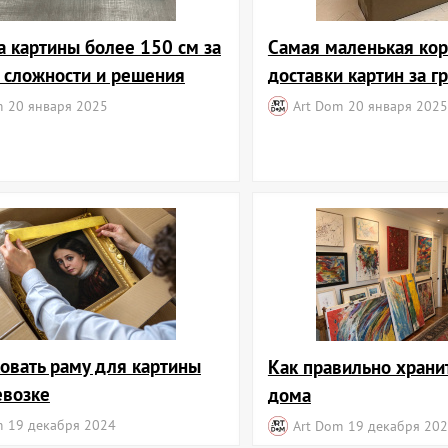
а картины более 150 см за
Самая маленькая кор
: сложности и решения
доставки картин за г
m
20 января 2025
Art Dom
20 января 2025
ковать раму для картины
Как правильно храни
евозке
дома
m
19 декабря 2024
Art Dom
19 декабря 20