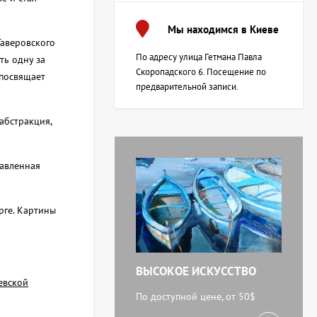
Мы находимся в Киеве
Таверовского
По адресу улица Гетмана Павла
ть одну за
Скоропадского 6. Посещение по
 посвящает
предварительной записи.
абстракция,
тавленная
рге. Картины
ВЫСОКОЕ ИСКУССТВО
евской
По доступной цене, от 50$