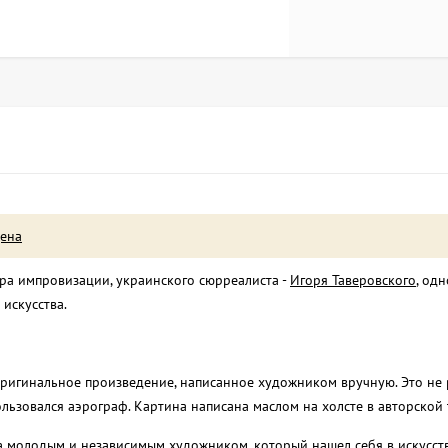
цена
ера импровизации, украинского сюрреалиста -
Игоря Таверовского
, одн
искусства.
оригинальное произведение, написанное художником вручную. Это не 
льзовался аэрограф. Картина написана маслом на холсте в авторской
 молодым и независимым художником, который нашел себя в искусств