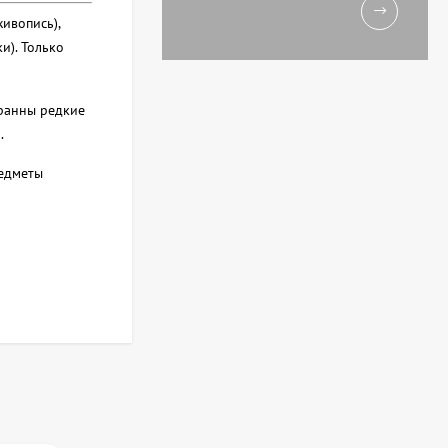
живопись),
и). Только
бранны редкие
.
редметы