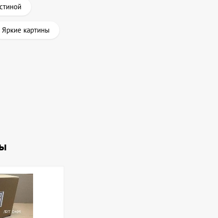
остиной
Яркие картины
ны