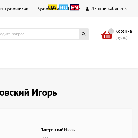
ля художников
Художники
Еще
Личный кабинет
Корзина
0
(пусто)
овский Игорь
Таверовский Игорь