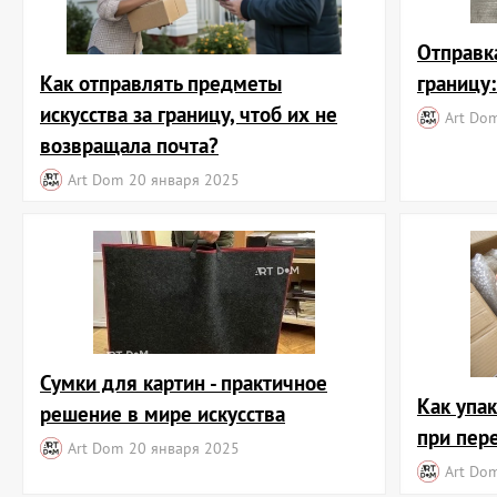
Отправк
Как отправлять предметы
границу
искусства за границу, чтоб их не
Art Do
возвращала почта?
Art Dom
20 января 2025
Сумки для картин - практичное
Как упа
решение в мире искусства
при пер
Art Dom
20 января 2025
Art Do