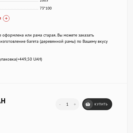
2003
73*100
И
е оформлена или рама старая. Вы можете заказать
изготовление багета (деревянной рамы) по Вашему вкусу
паковка(+
449,50 UAH
)
AH
-
+
КУПИТЬ