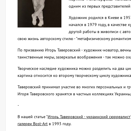
одним из первых представителей
Художник родился в Киеве в 1957
начался в 1979 году, в качестве
другой работы в живописи с авто
свою жизнь авторскому стилю - "метафизическому романтизм
По призванию Игорь Таверовский - художник-новатор, вечный
таинственные миры, зазеркалье воображения - так можно ох
Творческое наследие художника можно разделить на два цикл
картина относится ко второму творческому циклу художник
Таверовский принимал участие во многих персональных и гру
Игоря Таверовского хранятся в частных коллекциях Украины
-
В нашей статье "
Игорь Таверовский - украинский сюрреалист
галереи Bost-Art
в 1993 году.