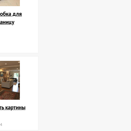
обка для
раницу
ть картины
24