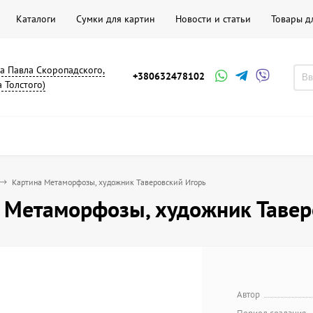
Каталоги
Сумки для картин
Новости и статьи
Товары д
на Павла Скоропадского,
+380632478102
а Толстого)
Картина Метаморфозы, художник Таверовский Игорь
 Метаморфозы, художник Тавер
Автор