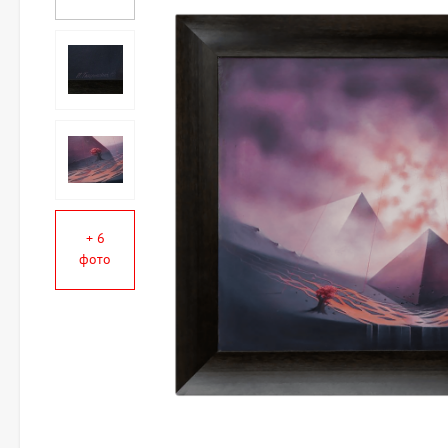
+ 6
фото