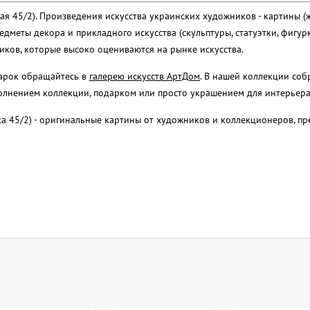
кая 45/2). Произведения искусства украинских художников - картины (
едметы декора и прикладного искусства (скульптуры, статуэтки, фигурк
ков, которые высоко оцениваются на рынке искусства.
дарок обращайтесь в
галерею искусств АртДом
. В нашей коллекции со
полнением коллекции, подарком или просто украшением для интерьера
ська 45/2) - оригинальные картины от художников и коллекционеров, п