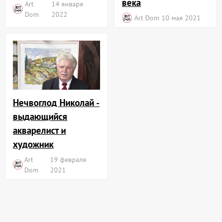
века
Art
14 января
Dom
2022
Art Dom
10 мая 2021
Нечвоглод Николай -
выдающийся
акварелист и
художник
Art
19 февраля
Dom
2021