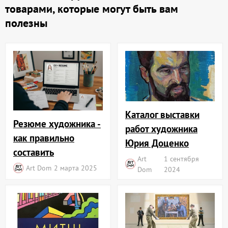
товарами, которые могут быть вам
полезны
Каталог выставки
Резюме художника -
работ художника
как правильно
Юрия Доценко
составить
Art
1 сентября
Art Dom
2 марта 2025
Dom
2024