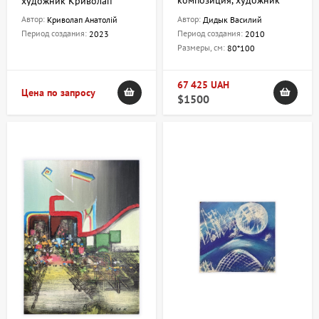
композиция, художник
художник Криволап
Дидык Василий
Анатолий
Автор:
Автор:
Криволап Анатолій
Дидык Василий
Период создания:
Период создания:
2023
2010
Размеры, см:
80*100
67 425 UAH
Цена по запросу
$1500