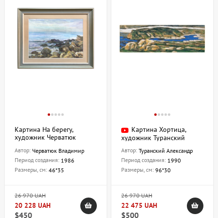
Картина На берегу,
Картина Хортица,
художник Черватюк
художник Туранский
Владимир
Александр
Автор:
Автор:
Черватюк Владимир
Туранский Александр
Период создания:
Период создания:
1986
1990
Размеры, см:
Размеры, см:
46*35
96*30
26 970 UAH
26 970 UAH
20 228 UAH
22 475 UAH
$450
$500