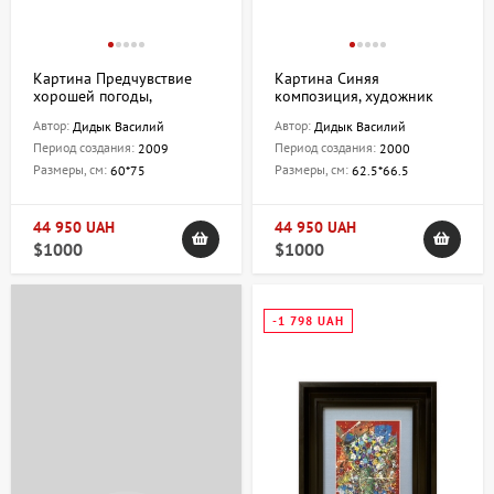
Картина Предчувствие
Картина Синяя
хорошей погоды,
композиция, художник
художник Дидык Василий
Дидык Василий
Автор:
Автор:
Дидык Василий
Дидык Василий
Период создания:
Период создания:
2009
2000
Размеры, см:
Размеры, см:
60*75
62.5*66.5
44 950 UAH
44 950 UAH
$1000
$1000
-1 798 UAH