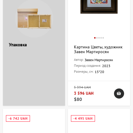
Упаковка
Картина Цветы, художник
Завен Мартиросян
Автор:
Завен Мартиросян
Период создания:
2023
Размеры, см:
15*20
5 394 UAH
3 596 UAH
$80
-6 742 UAH
-4 495 UAH