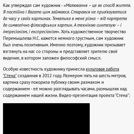
Как утверждал сам художник - «
Малювання – це як спосіб життя.
Я постійно і багато цим займаюся. Стараюся не прив’язуватися
до часу у своїх картинах. Тематика в мене різна – від портрета
до символічно філософських картин. А технікою синтезую – і
імпресіонізм, і експресіонізм
». Хоть художественное творчество
Перемышлева Н.С. кажется немного грустным, сам художник
был очень позитивным. Именно поэтому, художник призывает
взглянуть на нас со стороны и представляет зрителю своё
видение, в котором заложен философский смысл.
Особую известность художнику принесла
культовая работа
"Стена"
созданная в 2012 году. Размером пять на шесть метров,
картина сразу покорила публику своим размахом и
содержанием - её можно разглядывать часами, размышляя над
содержанием нашей жизни. Видео-презентация проекта "Стена":