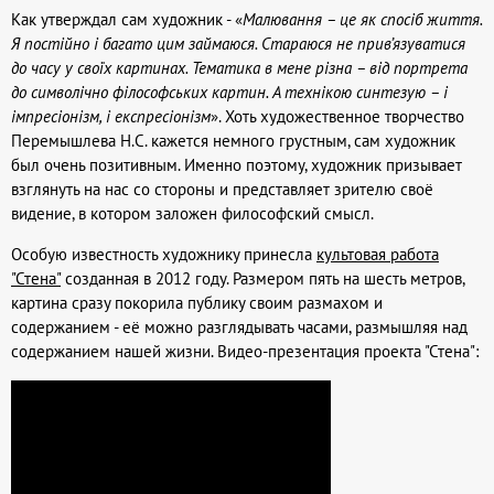
Как утверждал сам художник - «
Малювання – це як спосіб життя.
Я постійно і багато цим займаюся. Стараюся не прив’язуватися
до часу у своїх картинах. Тематика в мене різна – від портрета
до символічно філософських картин. А технікою синтезую – і
імпресіонізм, і експресіонізм
». Хоть художественное творчество
Перемышлева Н.С. кажется немного грустным, сам художник
был очень позитивным. Именно поэтому, художник призывает
взглянуть на нас со стороны и представляет зрителю своё
видение, в котором заложен философский смысл.
Особую известность художнику принесла
культовая работа
"Стена"
созданная в 2012 году. Размером пять на шесть метров,
картина сразу покорила публику своим размахом и
содержанием - её можно разглядывать часами, размышляя над
содержанием нашей жизни. Видео-презентация проекта "Стена":