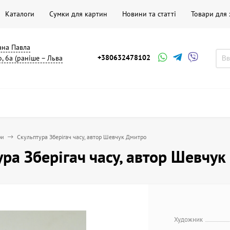
Каталоги
Сумки для картин
Новини та статті
Товари для
мана Павла
+380632478102
, 6а (раніше – Льва
ри
Скульптура Зберігач часу, автор Шевчук Дмитро
ура Зберігач часу, автор Шевчу
Художник