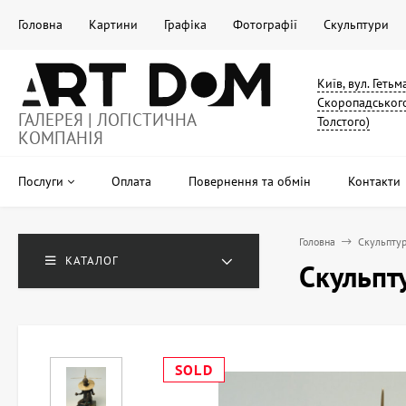
Головна
Картини
Графіка
Фотографії
Скульптури
Київ, вул. Геть
Скоропадського
ГАЛЕРЕЯ | ЛОГІСТИЧНА
Толстого)
КОМПАНІЯ
Послуги
Оплата
Повернення та обмін
Контакти
Головна
Скульпту
КАТАЛОГ
Скульпт
SOLD