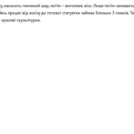
у, наносить глиняний шар, потім – витоплює віск. Лише потім заливаєть
есь процес від ескізу до готової статуетки займає близько 3 тижнів. Та
і красиві скульптурки.