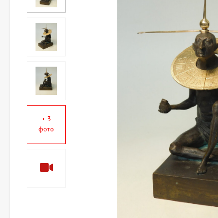
+ 3
фото