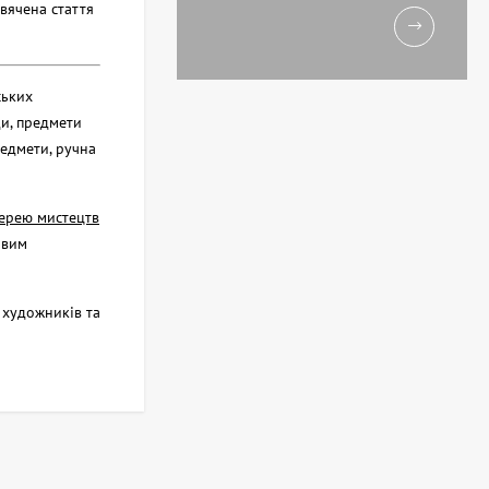
свячена стаття
ських
ди, предмети
редмети, ручна
ерею мистецтв
овим
д художників та