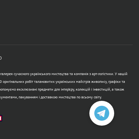
Ю
алерея сучасного українського мистецтва та компанія з арт-логістики. У нашій
0 оригінальних робіт талановитих українських майстрів живопису, графіки та
опонуємо ексклюзивні предмети для інтер’єру, колекцій і інвестицій, а також
кументами, пакуванням і доставкою мистецтва по всьому світу.
а