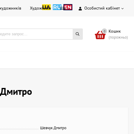
 художників
Художники
Ще
Особистий кабінет
Кошик
0
(порожньо)
к Дмитро
Шевчук Дмитро