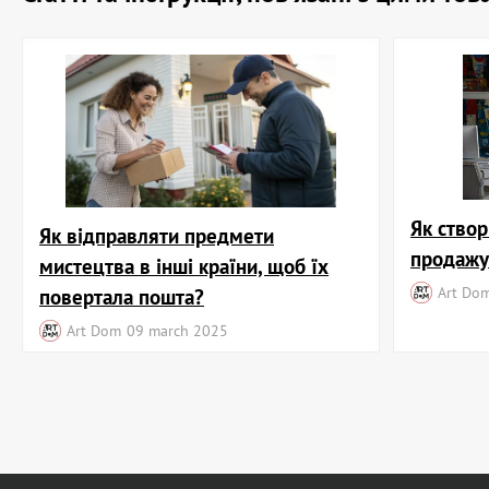
Як створ
Як відправляти предмети
продажу
мистецтва в інші країни, щоб їх
Art Do
повертала пошта?
Art Dom
09 march 2025