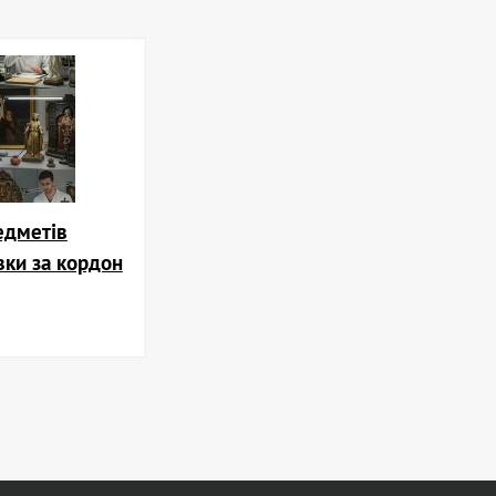
едметів
вки за кордон