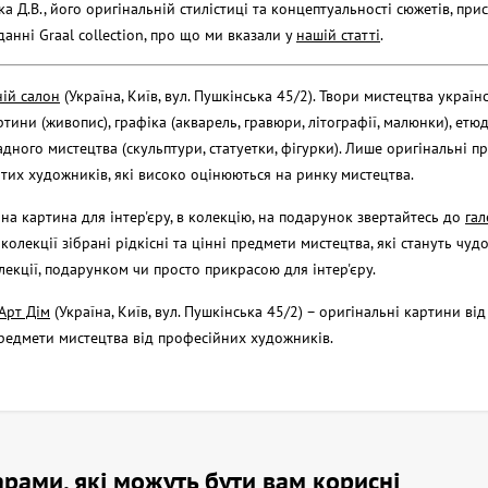
а Д.В., його оригінальній стилістиці та концептуальності сюжетів, при
анні Graal collection, про що ми вказали у
нашій статті
.
ій салон
(Україна, Київ, вул. Пушкінська 45/2). Твори мистецтва україн
тини (живопис), графіка (акварель, гравюри, літографії, малюнки), етю
дного мистецтва (скульптури, статуетки, фігурки). Лише оригінальні п
тих художників, які високо оцінюються на ринку мистецтва.
на картина для інтер'єру, в колекцію, на подарунок звертайтесь до
гал
 колекції зібрані рідкісні та цінні предмети мистецтва, які стануть чуд
екції, подарунком чи просто прикрасою для інтер'єру.
Арт Дім
(Україна, Київ, вул. Пушкінська 45/2) – оригінальні картини ві
предмети мистецтва від професійних художників.
оварами, які можуть бути вам корисні