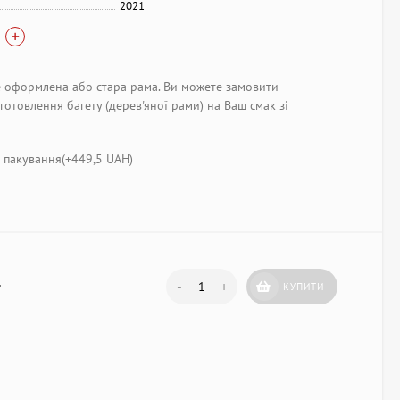
2021
 оформлена або стара рама. Ви можете замовити
готовлення багету (дерев'яної рами) на Ваш смак зі
пакування(+
449,5 UAH
)
т
-
+
КУПИТИ