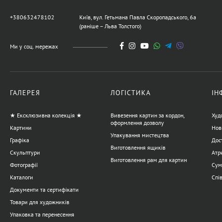
+380632478102
Київ, вул. Гетьмана Павла Скоропадського, 6а
(раніше – Льва Толстого)
Ми у соц. мережах
ГАЛЕРЕЯ
ЛОГІСТИКА
ІН
★ Ексклюзивна колекція ★
Вивезення картин за кордон,
Худ
оформлення дозволу
Картини
Нов
Упакування мистецтва
Графіка
Дост
Виготовлення ящиків
Скульптури
Атр
Виготовлення рам для картин
Фотографії
Сум
Каталоги
Спі
Документи та сертифікати
Товари для художників
Упаковка та перенесення