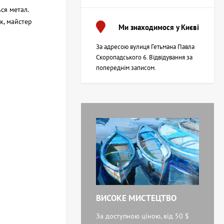
ся метал.
к, майстер
Ми знаходимося у Києві
За адресою вулиця Гетьмана Павла
Скоропадського 6. Відвідування за
попереднім записом.
ВИСОКЕ МИСТЕЦТВО
За доступною ціною, від 50 $