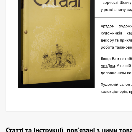
Творчості Шевчук
у розкішному вид
Артдом – художн
художників – кар
декору та прикла
робота таланови
Якщо Вам потріб
АртДом
. У нашій
доповненням кол
Художній салон 
колекціонерів, 
Статті та інструкції, пов'язані з цими т