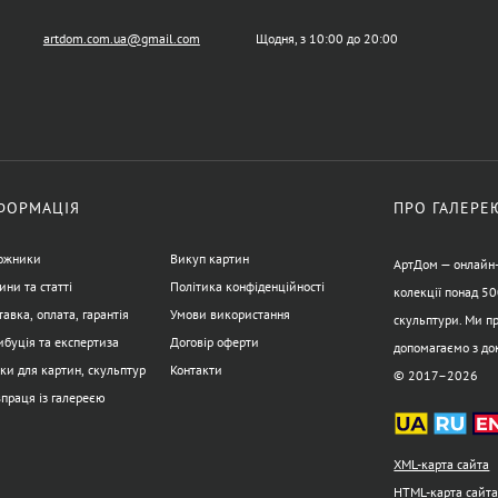
artdom.com.ua@gmail.com
Щодня, з 10:00 до 20:00
ФОРМАЦІЯ
ПРО ГАЛЕРЕ
ожники
Викуп картин
АртДом — онлайн-г
ини та статті
Політика конфіденційності
колекції понад 50
авка, оплата, гарантія
Умови використання
скульптури. Ми пр
ибуція та експертиза
Договір оферти
допомагаємо з до
ки для картин, скульптур
Контакти
© 2017–2026
впраця із галереєю
XML-карта сайта
HTML-карта сайт