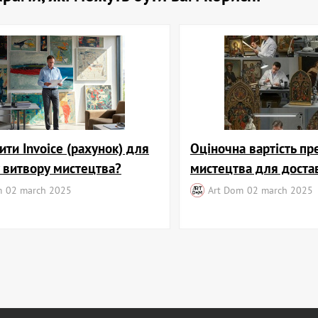
ити Invoice (рахунок) для
Оціночна вартість пр
 витвору мистецтва?
мистецтва для доста
m
02 march 2025
Art Dom
02 march 2025