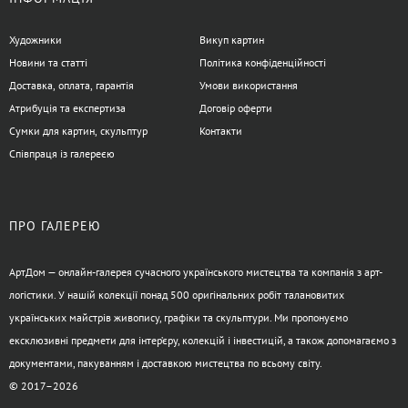
Художники
Викуп картин
Новини та статті
Політика конфіденційності
Доставка, оплата, гарантія
Умови використання
Атрибуція та експертиза
Договір оферти
Сумки для картин, скульптур
Контакти
Співпраця із галереєю
ПРО ГАЛЕРЕЮ
АртДом — онлайн-галерея сучасного українського мистецтва та компанія з арт-
логістики. У нашій колекції понад 500 оригінальних робіт талановитих
українських майстрів живопису, графіки та скульптури. Ми пропонуємо
ексклюзивні предмети для інтер’єру, колекцій і інвестицій, а також допомагаємо з
документами, пакуванням і доставкою мистецтва по всьому світу.
© 2017–2026