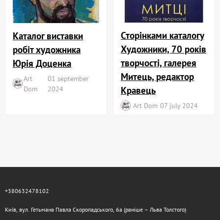
Сторінками каталогу
Каталог виставки
Художники, 70 років
робіт художника
творчості, галерея
Юрія Доценка
Митець, редактор
Art
01 september
Dom
2024
Кравець
Art Dom
07 july 2024
+380632478102
Київ, вул. Гетьмана Павла Скоропадського, 6а (раніше – Льва Толстого)