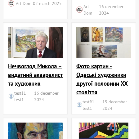
Art Dom
02 march 2025
Art
16 december
Dom
2024
Нечвоглод Микола –
Фото картин -
видатний акварелист
Одеські художники
та художник
другої половини XX
століття
test§1
16 december
test1
2024
test§1
15 december
test1
2024