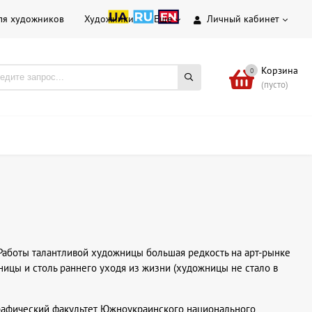
ля художников
Художники
Еще
Личный кабинет
Корзина
0
(пусто)
. Работы талантливой художницы большая редкость на арт-рынке
ицы и столь раннего уходя из жизни (художницы не стало в
графический факультет Южноукраинского национального