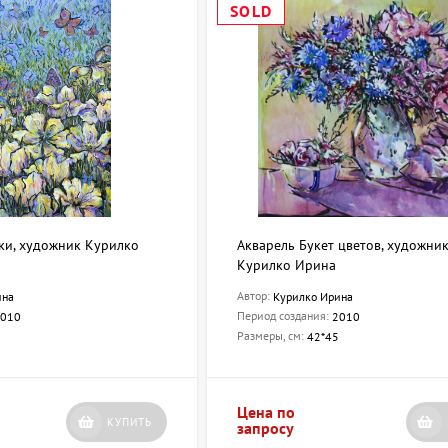
SOLD
ки, художник Курилко
Акварель Букет цветов, художни
Курилко Ирина
Автор:
ина
Курилко Ирина
Период создания:
010
2010
Размеры, см:
42*45
Цена по
КУПИТЬ
запросу