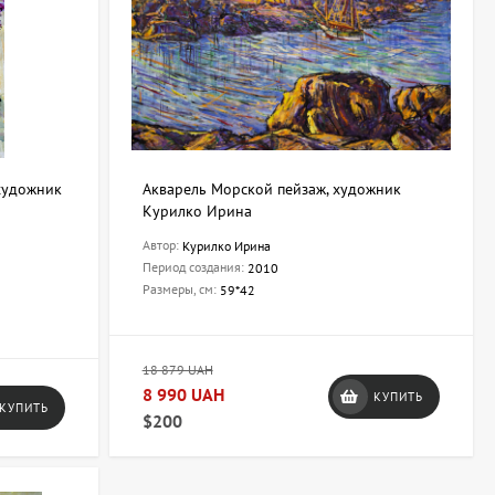
 художник
Акварель Морской пейзаж, художник
Курилко Ирина
Автор:
Курилко Ирина
Период создания:
2010
Размеры, см:
59*42
18 879 UAH
8 990 UAH
КУПИТЬ
КУПИТЬ
$200