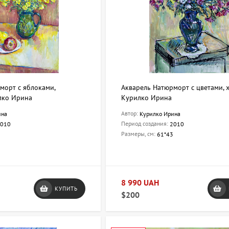
морт с яблоками,
Акварель Натюрморт с цветами,
лко Ирина
Курилко Ирина
Автор:
ина
Курилко Ирина
Период создания:
010
2010
Размеры, см:
61*43
8 990 UAH
КУПИТЬ
$200