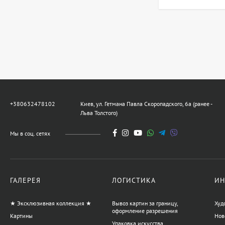
+380632478102
Киев, ул. Гетмана Павла Скоропадского, 6а (ранее -
Льва Толстого)
Мы в соц. сетях
ГАЛЕРЕЯ
ЛОГИСТИКА
ИН
★ Эксклюзивная коллекция ★
Вывоз картин за границу,
Худ
оформление разрешения
Картины
Нов
Упаковка искусства