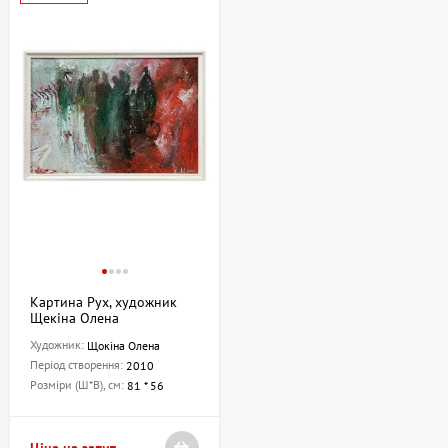
Картина Рух, художник
Щекіна Олена
Художник:
Щокіна Олена
Період створення:
2010
Розміри (Ш*В), см:
81 * 56
Ціна на запит