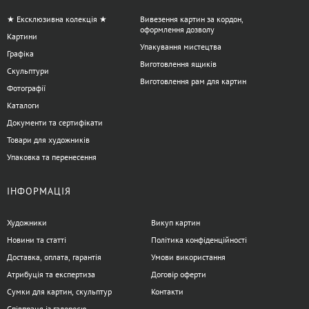
★ Ексклюзивна колекція ★
Вивезення картин за кордон,
оформлення дозволу
Картини
Упакування мистецтва
Графіка
Виготовлення ящиків
Скульптури
Виготовлення рам для картин
Фотографії
Каталоги
Документи та сертифікати
Товари для художників
Упаковка та перенесення
ІНФОРМАЦІЯ
Художники
Викуп картин
Новини та статті
Політика конфіденційності
Доставка, оплата, гарантія
Умови використання
Атрибуція та експертиза
Договір оферти
Сумки для картин, скульптур
Контакти
Співпраця із галереєю