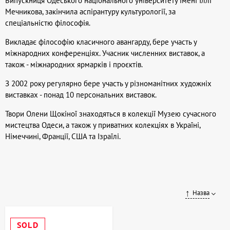
Випускниця Одеського національного університету імені Іллі
Мечникова, закінчила аспірантуру культурології, за
спеціальністю філософія.
Викладає філософію класичного авангарду, бере участь у
міжнародних конференціях. Учасник численних виставок, а
також - міжнародних ярмарків і проєктів.
З 2002 року регулярно бере участь у різноманітних художніх
виставках - понад 10 персональних виставок.
Твори Олени Щокіної знаходяться в колекції Музею сучасного
мистецтва Одеси, а також у приватних колекціях в Україні,
Німеччині, Франції, США та Ізраїлі.
Назва
SOLD