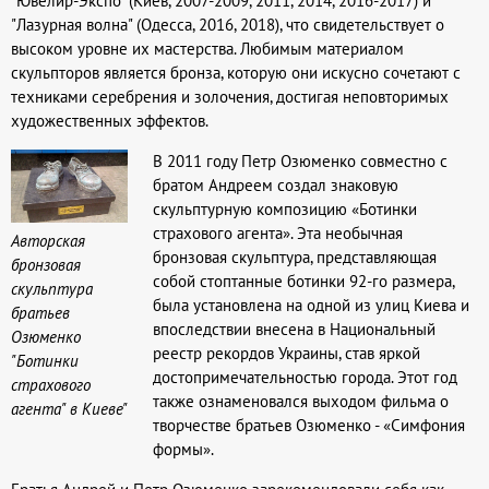
"Ювелир-Экспо" (Киев, 2007-2009, 2011, 2014, 2016-2017) и
"Лазурная волна" (Одесса, 2016, 2018), что свидетельствует о
высоком уровне их мастерства. Любимым материалом
скульпторов является бронза, которую они искусно сочетают с
техниками серебрения и золочения, достигая неповторимых
художественных эффектов.
В 2011 году Петр Озюменко совместно с
братом Андреем создал знаковую
скульптурную композицию «Ботинки
страхового агента». Эта необычная
Авторская
бронзовая скульптура, представляющая
бронзовая
собой стоптанные ботинки 92-го размера,
скульптура
была установлена на одной из улиц Киева и
братьев
впоследствии внесена в Национальный
Озюменко
реестр рекордов Украины, став яркой
"Ботинки
достопримечательностью города. Этот год
страхового
также ознаменовался выходом фильма о
агента" в Киеве"
творчестве братьев Озюменко - «Симфония
формы».