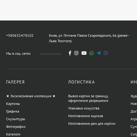
+380632478102
Киев, ул. Гетмана Павла Скоропадского, 6а (ранее -
Льва Толстого)
Мы в соц. сетях
ГАЛЕРЕЯ
ЛОГИСТИКА
ИН
★ Эксклюзивная коллекция ★
Вывоз картин за границу,
Худ
оформление разрешения
Картины
Нов
Упаковка искусства
Графика
Дос
Изготовление ящиков
Скульптуры
Атр
Изготовление рам для картин
Фотографии
Сум
Каталоги
Сот