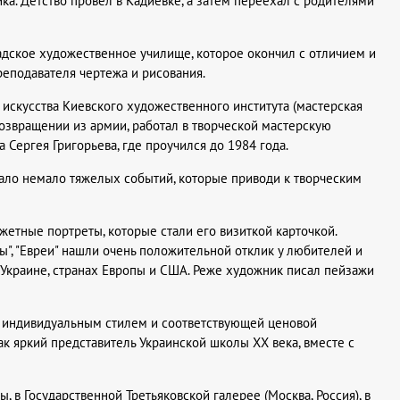
а. Детство провел в Кадиевке, а затем переехал с родителями
адское художественное училище, которое окончил с отличием и
реподавателя чертежа и рисования.
искусства Киевского художественного института (мастерская
 возвращении из армии, работал в творческой мастерскую
 Сергея Григорьева, где проучился до 1984 года.
ало немало тяжелых событий, которые приводи к творческим
южетные портреты, которые стали его визиткой карточкой.
ы", "Евреи" нашли очень положительной отклик у любителей и
 Украине, странах Европы и США. Реже художник писал пейзажи
с индивидуальным стилем и соответствующей ценовой
к яркий представитель Украинской школы ХХ века, вместе с
в Государственной Третьяковской галерее (Москва, Россия), в