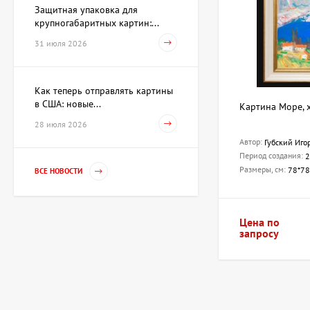
Защитная упаковка для
крупногабаритных картин:...
31 июля 2026
Как теперь отправлять картины
в США: новые...
Картина Море, 
28 июля 2026
Автор:
Губский Иго
Период создания:
2
Размеры, см:
78*78
ВСЕ НОВОСТИ
Цена по
запросу