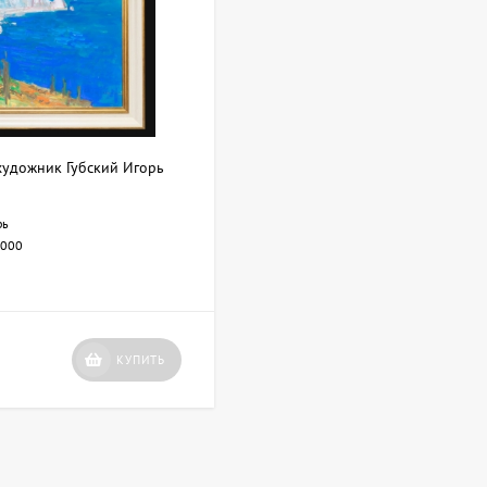
художник Губский Игорь
рь
000
КУПИТЬ