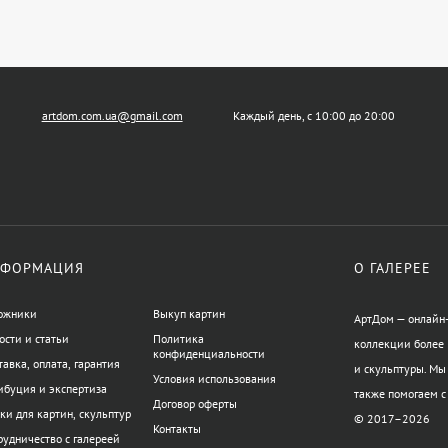
artdom.com.ua@gmail.com
Каждый день, с 10:00 до 20:00
ФОРМАЦИЯ
О ГАЛЕРЕЕ
ожники
Выкуп картин
АртДом — онлайн-
ости и статьи
Политика
коллекции более 
конфиденциальности
тавка, оплата, гарантия
и скульптуры. Мы
Условия использования
ибуция и экспертиза
также помогаем с
Договор оферты
ки для картин, скульптур
© 2017–2026
Контакты
рудничество с галереей