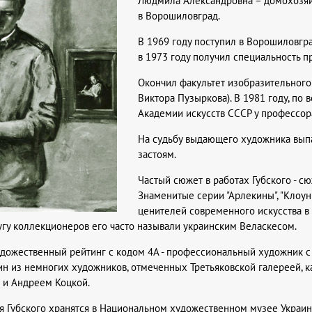
Людмила Александровна – домохозяйк
в Ворошиловград.
В 1969 году поступил в Ворошиловгр
в 1973 году получил специальность п
Окончил факультет изобразительного 
Виктора Пузыркова). В 1981 году, по
Академии искусств СССР у профессора
На судьбу выдающего художника вып
застоям.
Частый сюжет в работах Губского - с
Знаменитые серии "Арлекины", "Клоун
ценителей современного искусства в
угу коллекционеров его часто называли украинским Веласкесом.
удожественный рейтинг с кодом 4А - профессиональный художник 
н из немногих художников, отмеченных Третьяковской галереей, ка
 и Андреем Коцкой.
 Губского хранятся в Национальном художественном музее Украины, 