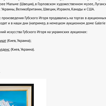
ее Мальме (Швеция), в Горловском художественном музее, Луганс
 Украины, Великобритании, Швеции, Израиля, Канады и США.
 произведения Губского Игоря продавались на торгах в аукционных д
ходят и в наши дни (например, в немецком аукционном доме Galerie 
ий искусства Губского Игоря на украинских аукционах:
укат
(Киев, Украина);
олденс
(Киев, Украина).