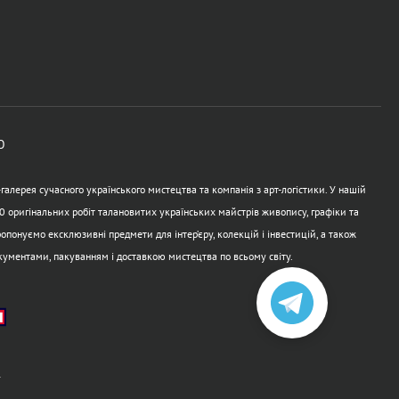
Ю
алерея сучасного українського мистецтва та компанія з арт-логістики. У нашій
0 оригінальних робіт талановитих українських майстрів живопису, графіки та
опонуємо ексклюзивні предмети для інтер’єру, колекцій і інвестицій, а також
кументами, пакуванням і доставкою мистецтва по всьому світу.
а