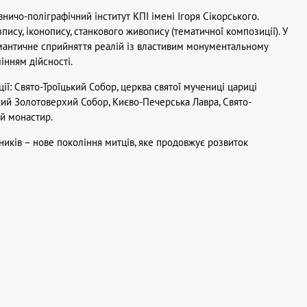
ничо-поліграфічний інститут КПІ імені Ігоря Сікорського.
ису, іконопису, станкового живопису (тематичної композиції). У
омантичне сприйняття реалій із властивим монументальному
нням дійсності.
ії: Свято-Троїцький Собор, церква святої мучениці цариці
ий Золотоверхий Собор, Києво-Печерська Лавра, Свято-
й монастир.
иків – нове покоління митців, яке продовжує розвиток