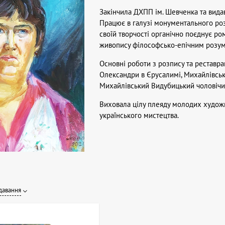
Закінчила ДХПП ім. Шевченка та видав
Працює в галузі монументального розп
своїй творчості органічно поєднує р
живопису філософсько-епічним розумі
Основні роботи з розпису та реставрац
Олександри в Єрусалимі, Михайлівськ
Михайлівський Видубицький чоловічи
Виховала цілу плеяду молодих художн
українського мистецтва.
давання