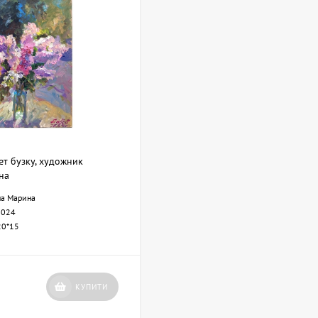
ет бузку, художник
на
на Марина
2024
20*15
КУПИТИ