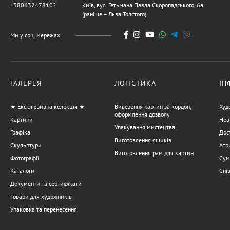
+380632478102
Київ, вул. Гетьмана Павла Скоропадського, 6а
(раніше – Льва Толстого)
Ми у соц. мережах
ГАЛЕРЕЯ
ЛОГІСТИКА
ІН
★ Ексклюзивна колекція ★
Вивезення картин за кордон,
Худ
оформлення дозволу
Картини
Нов
Упакування мистецтва
Графіка
Дост
Виготовлення ящиків
Скульптури
Атр
Виготовлення рам для картин
Фотографії
Сум
Каталоги
Спі
Документи та сертифікати
Товари для художників
Упаковка та перенесення