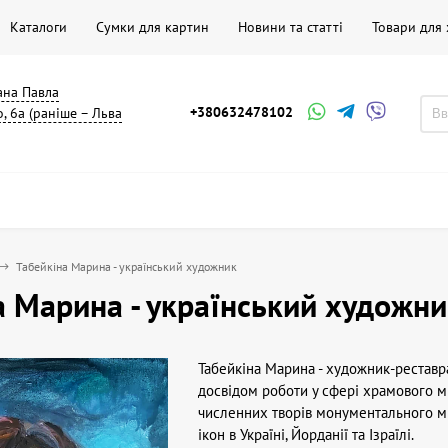
Каталоги
Сумки для картин
Новини та статті
Товари для
мана Павла
+380632478102
, 6а (раніше – Льва
Табейкіна Марина - український художник
а Марина - український художни
Табейкіна Марина - художник-реставра
досвідом роботи у сфері храмового ми
численних творів монументального мис
ікон в Україні, Йорданії та Ізраїлі.