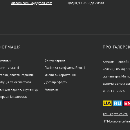
artdom.com.ua@gmail.com
Щодня, з 10:00 до 20:00
ФОРМАЦІЯ
ПРО ГАЛЕРЕ
ожники
Викуп картин
АртДом — онлайн-г
ини та статті
Політика конфіденційності
колекції понад 50
авка, оплата, гарантія
Умови використання
скульптури. Ми пр
ибуція та експертиза
Договір оферти
допомагаємо з до
ки для картин, скульптур
Контакти
© 2017–2026
впраця із галереєю
XML-карта сайта
HTML-карта сайт