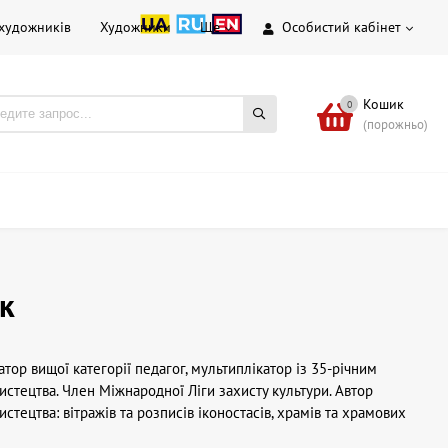
 художників
Художники
Ще
Особистий кабінет
Кошик
0
(порожньо)
к
тор вищої категорії педагог, мультиплікатор із 35-річним
стецтва. Член Міжнародної Ліги захисту культури. Автор
тецтва: вітражів та розписів іконостасів, храмів та храмових