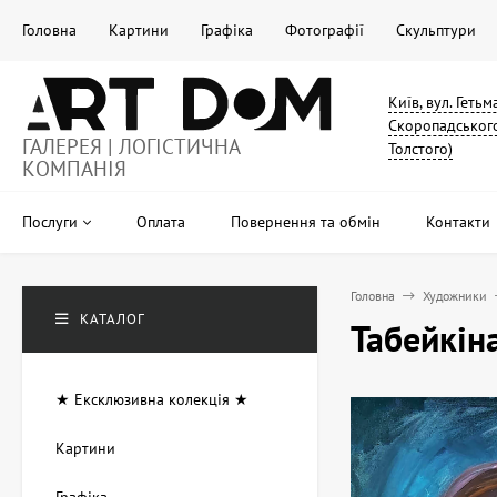
Головна
Картини
Графіка
Фотографії
Скульптури
Київ, вул. Геть
Скоропадського
ГАЛЕРЕЯ | ЛОГІСТИЧНА
Толстого)
КОМПАНІЯ
Послуги
Оплата
Повернення та обмін
Контакти
Головна
Художники
КАТАЛОГ
Табейкін
★ Ексклюзивна колекція ★
Картини