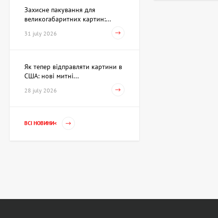
Захисне пакування для
великогабаритних картин:...
31 july 2026
Як тепер відправляти картини в
США: нові митні...
28 july 2026
ВСІ НОВИНИ<