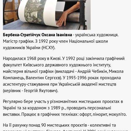
Бербека-Стратійчук Оксана Іванівна
- українська художниця.
Магістр графіки. З 1992 року член Національної школи
художників України (НСХУ).
Народилася 1968 року в Києві. У 1992 році закінчила графічний
факультет Київського державного художнього інституту,
майстерня вільної графіки (викладачі - Андрій Чебикін, Микола
Компанець, Валентин Сергєєв). У 1993-1996 роках проходила
асистентуру-стажування при Українській академії мистецтв
(керівник - Георгій Якутович).
Регулярно бере участь у різноманітних мистецьких проєктах в
Україні та за кордоном з 1989 р., проводить персональні
виставки. Працює в графічних техніках: офорт, лінорит, мокуліто.
На її рахунку понад 90 мистецьких проєктів - колективні та