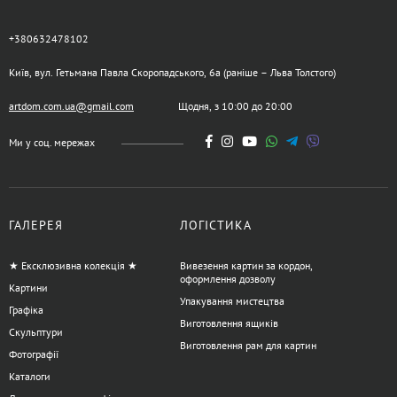
+380632478102
Київ, вул. Гетьмана Павла Скоропадського, 6а (раніше – Льва Толстого)
artdom.com.ua@gmail.com
Щодня, з 10:00 до 20:00
Ми у соц. мережах
ГАЛЕРЕЯ
ЛОГІСТИКА
★ Ексклюзивна колекція ★
Вивезення картин за кордон,
оформлення дозволу
Картини
Упакування мистецтва
Графіка
Виготовлення ящиків
Скульптури
Виготовлення рам для картин
Фотографії
Каталоги