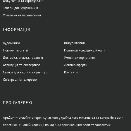
Документи та сертифікати
Товари для художників
Упаковка та перенесення
ІНФОРМАЦІЯ
Художники
Викуп картин
Новини та статті
Політика конфіденційності
Доставка, оплата, гарантія
Умови використання
Атрибуція та експертиза
Договір оферти
Сумки для картин, скульптур
Контакти
Співпраця із галереєю
ПРО ГАЛЕРЕЮ
АртДом — онлайн-галерея сучасного українського мистецтва та компанія з арт-
логістики. У нашій колекції понад 500 оригінальних робіт талановитих