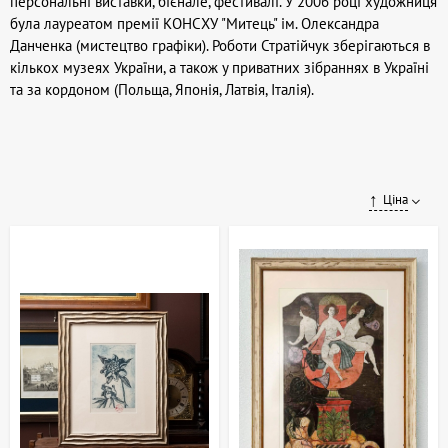
персональні виставки, бієнале, фестивалі. У 2006 році художниця
була лауреатом премії КОНСХУ "Митець" ім. Олександра
Данченка (мистецтво графіки). Роботи Стратійчук зберігаються в
кількох музеях України, а також у приватних зібраннях в Україні
та за кордоном (Польща, Японія, Латвія, Італія).
Ціна