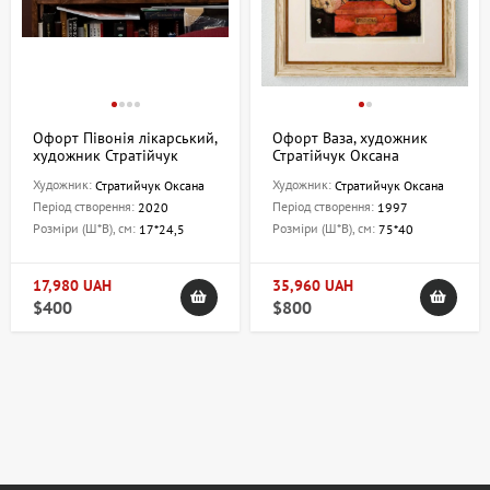
Офорт Півонія лікарський,
Офорт Ваза, художник
художник Стратійчук
Стратійчук Оксана
Оксана
Художник:
Художник:
Стратийчук Оксана
Стратийчук Оксана
Період створення:
Період створення:
2020
1997
Розміри (Ш*В), см:
Розміри (Ш*В), см:
17*24,5
75*40
17,980 UAH
35,960 UAH
$400
$800