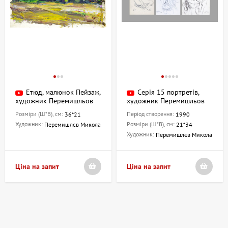
Етюд, малюнок Пейзаж,
Серія 15 портретів,
художник Перемишльов
художник Перемишльов
Микола
Микола
Розміри (Ш*В), см:
Період створення:
36*21
1990
Художник:
Розміри (Ш*В), см:
Перемишлєв Микола
21*34
Художник:
Перемишлєв Микола
Ціна на запит
Ціна на запит