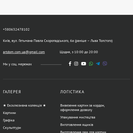
+380632478102
Київ, вул. Гетьмана Павла Скоропадського, 6а (раніше – Льва Толстого)
artdom.com.ua@gmail.com
Щодня, з 10:00 до 20:00
Ми у соц. мережах
ГАЛЕРЕЯ
ЛОГІСТИКА
★ Ексклюзивна колекція ★
Вивезення картин за кордон,
оформлення дозволу
Картини
Упакування мистецтва
Графіка
Виготовлення ящиків
Скульптури
Виготовлення рам для картин