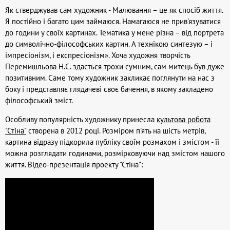
Як стверджував сам художник - Малювання – це як спосіб життя.
Я постійно і багато цим займаюся. Намагаюся не прив'язуватися
до години у своїх картинах. Тематика у мене різна – від портрета
до символічно-філософських картин. А технікою синтезую – і
імпресіонізм, і експресіонізм». Хоча художня творчість
Перемишльова Н.С. здається трохи сумним, сам митець був дуже
позитивним. Саме тому художник закликає поглянути на нас з
боку і представляє глядачеві своє бачення, в якому закладено
філософський зміст.
Особливу популярність художнику принесла
культова робота
"Стіна"
створена в 2012 році. Розміром п'ять на шість метрів,
картина відразу підкорила публіку своїм розмахом і змістом - її
можна розглядати годинами, розмірковуючи над змістом нашого
життя. Відео-презентація проекту "Стіна":