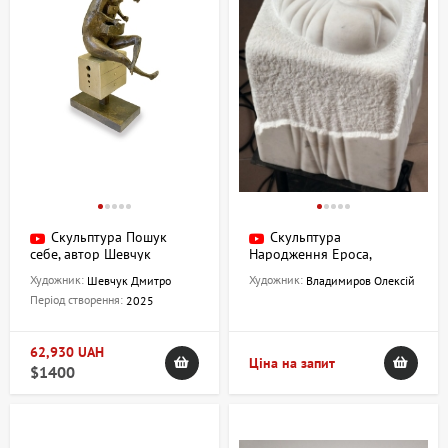
Скульптура Пошук
Скульптура
себе, автор Шевчук
Народження Ероса,
Дмитро
мармур, Владіміров
Художник:
Художник:
Шевчук Дмитро
Владимиров Олексій
Олексій
Період створення:
2025
62,930 UAH
Ціна на запит
$1400