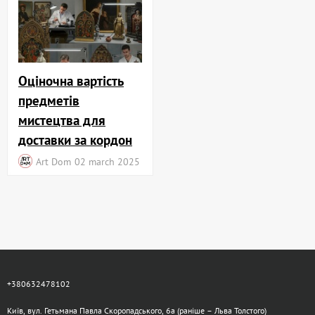
Оціночна вартість
предметів
мистецтва для
доставки за кордон
Art Dom
02 march 2025
+380632478102
Київ, вул. Гетьмана Павла Скоропадського, 6а (раніше – Льва Толстого)