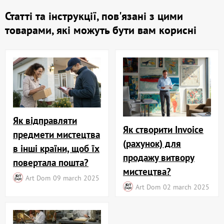
Статті та інструкції, пов'язані з цими
товарами, які можуть бути вам корисні
Як відправляти
Як створити Invoice
предмети мистецтва
(рахунок) для
в інші країни, щоб їх
продажу витвору
повертала пошта?
мистецтва?
Art Dom
09 march 2025
Art Dom
02 march 2025