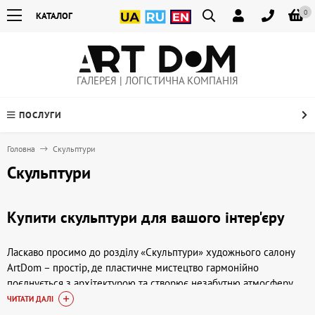
0
КАТАЛОГ
ГАЛЕРЕЯ | ЛОГІСТИЧНА КОМПАНІЯ
ПОСЛУГИ
Головна
Скульптури
Скульптури
Купити скульптури для вашого інтер'єру
Ласкаво просимо до розділу «Скульптури» художнього салону
ArtDom – простір, де пластичне мистецтво гармонійно
поєднується з архітектурою та створює незабутню атмосферу.
Скульптури здатні пожвавити будь-яке приміщення, внести
ЧИТАТИ ДАЛІ
ідейно-образний початок і підкреслити вашу індивідуальність.