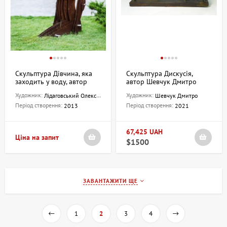
Скульптура Дівчина, яка
Скульптура Дискусія,
заходить у воду, автор
автор Шевчук Дмитро
Лідаговський Олександр -
Художник:
Художник:
Лідаговський Олександр
Шевчук Дмитро
продано
Період створення:
Період створення:
2013
2021
67,425 UAH
Ціна на запит
$1500
ЗАВАНТАЖИТИ ЩЕ
1
2
3
4