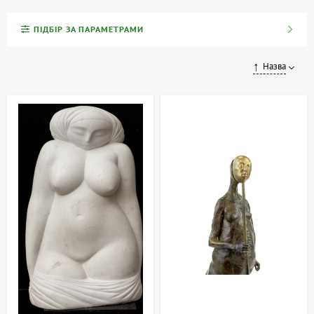
Ми пропонуємо роботи українських, радянських (УССР та СРСР)
та сучасних скульпторів, виконані з різних матеріалів та у
ПІДБІР ЗА ПАРАМЕТРАМИ
найрізноманітніших техніках.
Назва
Скульптура та декоративно-ужиткове мистецтво
Скульптура є однією з форм пластичного мистецтва, яка
художньо формує навколишній простір та наповнює його
естетикою та змістом. Поряд з архітектурою, вона створює
особливу атмосферу у побуті та інтер'єрі. Твори декоративно-
ужиткового мистецтва, до яких часто відносять і малі форми
скульптури, мають такі особливості:
Естетична якість:
Кожен твір не тільки функціональний, а й
тішить погляд.
Художній ефект:
Образи та форми втілюють творчі задуми
автора.
Прикраса інтер'єру:
Скульптура покликана доповнювати
простір та формувати стиль.