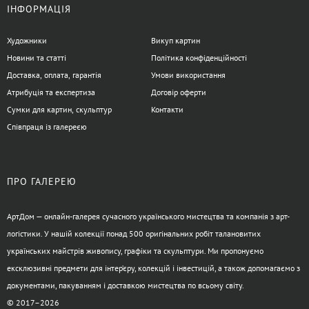
ІНФОРМАЦІЯ
Художники
Викуп картин
Новини та статті
Політика конфіденційності
Доставка, оплата, гарантія
Умови використання
Атрибуція та експертиза
Договір оферти
Сумки для картин, скульптур
Контакти
Співпраця із галереєю
ПРО ГАЛЕРЕЮ
АртДом — онлайн-галерея сучасного українського мистецтва та компанія з арт-
логістики. У нашій колекції понад 500 оригінальних робіт талановитих
українських майстрів живопису, графіки та скульптури. Ми пропонуємо
ексклюзивні предмети для інтер’єру, колекцій і інвестицій, а також допомагаємо з
документами, пакуванням і доставкою мистецтва по всьому світу.
© 2017–2026