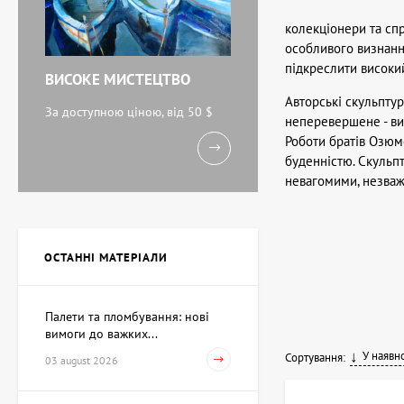
колекціонери та спр
особливого визнання
підкреслити високий
ВИСОКЕ МИСТЕЦТВО
Авторські скульптур
За доступною ціною, від 50 $
неперевершене - ви
Роботи братів Озюме
буденністю. Скульпт
невагомими, незваж
ОСТАННІ МАТЕРІАЛИ
Палети та пломбування: нові
вимоги до важких...
У наявно
Сортування:
03 august 2026