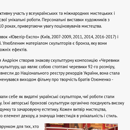
ктивну участь у всеукраїнських та міжнародних мистецьких і
вої унікальні роботи. Персональні виставки художників з
0 роках, привертаючи увагу поціновувачів мистецтва.
к «Ювелір-Експо» (Київ, 2007-2009, 2011, 2014, 2016-2017) і
ті. Улюбленим матеріалом скульпторів є бронза, яку вони
ожніх ефектів.
м Андрієм створив знакову скульптурну композицію «Черевики
кульптуру, що являє собою стоптані черевики 92-го розміру,
 внесли до Національного реєстру рекордів України, вона стала
менувався виходом фільму про творчість братів Озюменко -
и себе як видатні українські скульптори, чиї роботи стали
у. Їхні авторські бронзові скульптури органічно поєднують високу
думку та зачаровуючу естетику. Кожен витвір мистецтва,
елемент декору, а значуща інвестиція в унікальність і стиль.
рунком для тих, хто