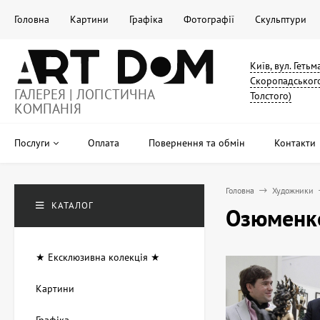
Головна
Картини
Графіка
Фотографії
Скульптури
Київ, вул. Геть
Скоропадського
ГАЛЕРЕЯ | ЛОГІСТИЧНА
Толстого)
КОМПАНІЯ
Послуги
Оплата
Повернення та обмін
Контакти
Головна
Художники
КАТАЛОГ
Озюменко
★ Ексклюзивна колекція ★
Картини