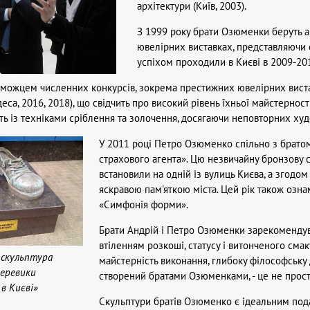
архітектури (Київ, 2003).
З 1999 року брати Озюменки беруть а
ювелірних виставках, представляючи с
успіхом проходили в Києві в 2009-201
еможцем численних конкурсів, зокрема престижних ювелірних виставо
еса, 2016, 2018), що свідчить про високий рівень їхньої майстернос
ь із техніками сріблення та золочення, досягаючи неповторних худ
У 2011 році Петро Озюменко спільно з брато
страхового агента». Цю незвичайну бронзову с
встановили на одній із вулиць Києва, а згодом
яскравою пам'яткою міста. Цей рік також озна
«Симфонія форми».
Брати Андрій і Петро Озюменки зарекомендувал
втіленням розкоші, статусу і витонченого смак
 скульптура
майстерність виконання, глибоку філософську 
Черевики
створений братами Озюменками, - це не просто 
в Києві»
Скульптури братів Озюменко є ідеальним пода