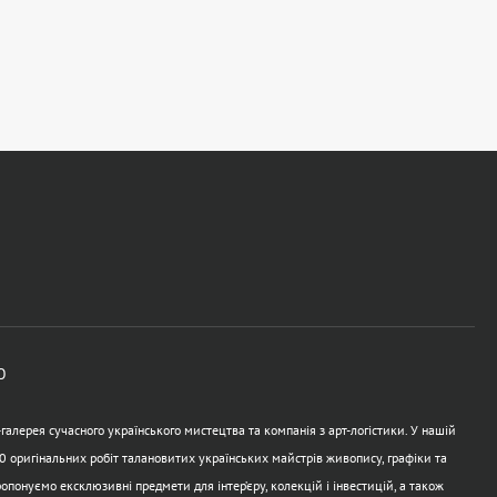
Ю
алерея сучасного українського мистецтва та компанія з арт-логістики. У нашій
0 оригінальних робіт талановитих українських майстрів живопису, графіки та
опонуємо ексклюзивні предмети для інтер’єру, колекцій і інвестицій, а також