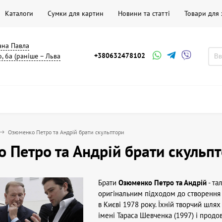
Каталоги
Сумки для картин
Новини та статті
Товари для
мана Павла
+380632478102
, 6а (раніше – Льва
Озюменко Петро та Андрій брати скульптори
 Петро та Андрій брати скульп
Брати
Озюменко Петро та Андрій
- та
оригінальним підходом до створення
в Києві 1978 року. Їхній творчий шля
імені Тараса Шевченка (1997) і продо