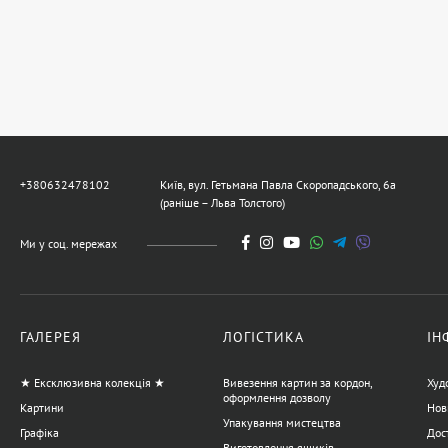
+380632478102
Київ, вул. Гетьмана Павла Скоропадського, 6а
(раніше – Льва Толстого)
Ми у соц. мережах
ГАЛЕРЕЯ
ЛОГІСТИКА
ІН
★ Ексклюзивна колекція ★
Вивезення картин за кордон,
Худ
оформлення дозволу
Картини
Нов
Упакування мистецтва
Графіка
Дост
Виготовлення ящиків