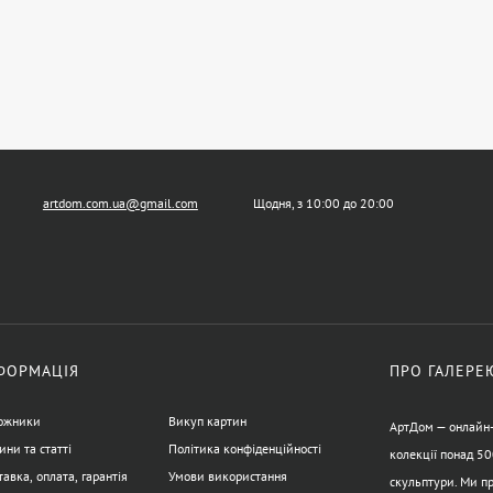
artdom.com.ua@gmail.com
Щодня, з 10:00 до 20:00
ФОРМАЦІЯ
ПРО ГАЛЕРЕ
ожники
Викуп картин
АртДом — онлайн-г
ини та статті
Політика конфіденційності
колекції понад 50
авка, оплата, гарантія
Умови використання
скульптури. Ми пр