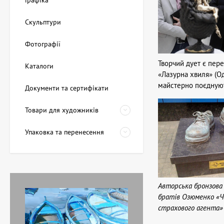
Графіка
Скульптури
Фотографії
Творчий дует є пер
Каталоги
«Лазурна хвиля» (Од
майстерно поєднуют
Документи та сертифікати
Товари для художників
Упаковка та перенесення
Авторська бронзова
братів Озюменко «
страхового агента» 