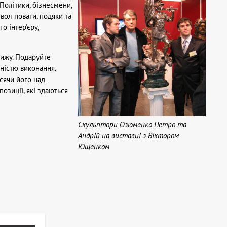
Політики, бізнесмени,
вол поваги, подяки та
о інтер'єру,
тижу. Подаруйте
ністю виконання.
осячи його над
озиції, які здаються
Скульптори Озюменко Петро та
Андрій на виставці з Віктором
Ющенком