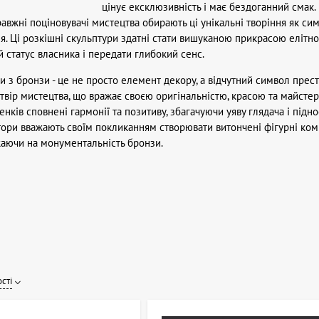
цінує ексклюзивність і має бездоганний смак. 
авжні поціновувачі мистецтва обирають ці унікальні творіння як сим
. Ці розкішні скульптури здатні стати вишуканою прикрасою елітног
 статус власника і передати глибокий сенс.
и з бронзи - це не просто елемент декору, а відчутний символ прес
твір мистецтва, що вражає своєю оригінальністю, красою та майстер
нків сповнені гармонії та позитиву, збагачуючи уяву глядача і підн
ори вважають своїм покликанням створювати витончені фігурні комп
аючи на монументальність бронзи.
сті