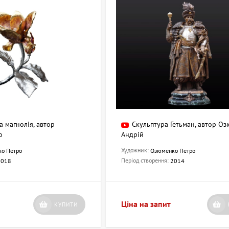
 магнолія, автор
Скульптура Гетьман, автор О
о
Андрій
Художник:
о Петро
Озюменко Петро
Період створення:
2018
2014
Ціна на запит
КУПИТИ