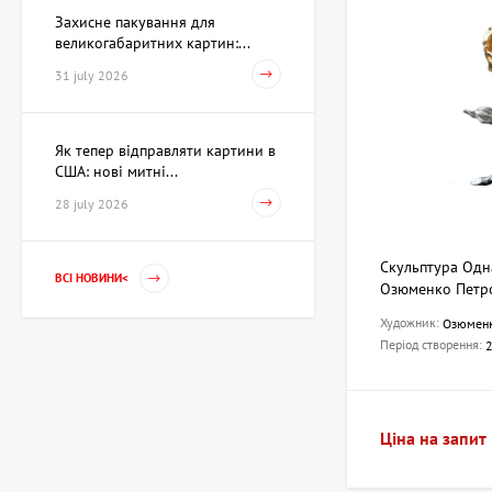
Захисне пакування для
великогабаритних картин:...
31 july 2026
Як тепер відправляти картини в
США: нові митні...
28 july 2026
Скульптура Одна
ВСІ НОВИНИ<
Озюменко Петр
Художник:
Озюменк
Період створення:
Ціна на запит