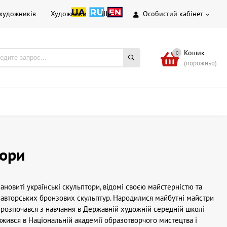
 художників
Художники
Ще
Особистий кабінет
Кошик
0
(порожньо)
тори
лановиті українські скульптори, відомі своєю майстерністю та
 авторських бронзових скульптур. Народилися майбутні майстри
х розпочався з навчання в Державній художній середній школі
вжився в Національній академії образотворчого мистецтва і