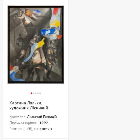
Картина Ляльки,
художник Лісничий
Геннадій
Художник:
Лісничий Геннадій
Період створення:
1992
Розміри (Ш*В), см:
100*70