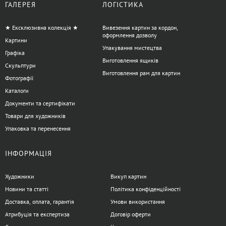
ГАЛЕРЕЯ
ЛОГІСТИКА
★ Ексклюзивна колекція ★
Вивезення картин за кордон,
оформлення дозволу
Картини
Упакування мистецтва
Графіка
Виготовлення ящиків
Скульптури
Виготовлення рам для картин
Фотографії
Каталоги
Документи та сертифікати
Товари для художників
Упаковка та перенесення
ІНФОРМАЦІЯ
Художники
Викуп картин
Новини та статті
Політика конфіденційності
Доставка, оплата, гарантія
Умови використання
Атрибуція та експертиза
Договір оферти