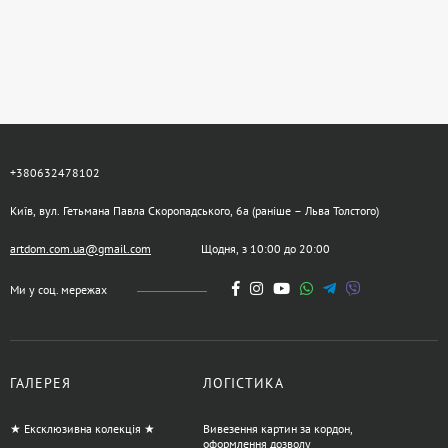
+380632478102
Київ, вул. Гетьмана Павла Скоропадського, 6а (раніше – Льва Толстого)
artdom.com.ua@gmail.com
Щодня, з 10:00 до 20:00
Ми у соц. мережах
ГАЛЕРЕЯ
ЛОГІСТИКА
★ Ексклюзивна колекція ★
Вивезення картин за кордон,
оформлення дозволу