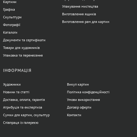
Картини
Упакування мистецтва
Графіка
Виготовлення ящиків
Скульптури
Виготовлення рам для картин
Фотографії
Каталоги
Документи та сертифікати
Товари для художників
Упаковка та перенесення
ІНФОРМАЦІЯ
Художники
Викуп картин
Новини та статті
Політика конфіденційності
Доставка, оплата, гарантія
Умови використання
Атрибуція та експертиза
Договір оферти
Сумки для картин, скульптур
Контакти
Співпраця із галереєю