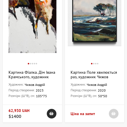
Картина Фіалка. Дім Івана
Картина Поле хвилюється
Крамського, художник
раз, художник Чижов
Чижов Андрій
Андрій
Художник:
Художник:
Чижов Андрій
Чижов Андрій
Період створення:
Період створення:
2023
2020
Розміри (Ш*В), см:
Розміри (Ш*В), см:
105*75
50*50
62,930 UAH
Ціна на запит
$1400