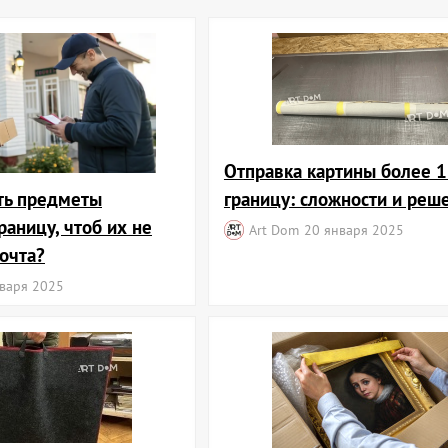
Отправка картины более 1
ть предметы
границу: сложности и реш
границу, чтоб их не
Art Dom
20 января 2025
очта?
варя 2025