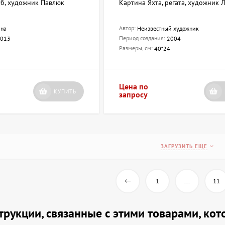
уб, художник Павлюк
Картина Яхта, регата, художник 
Автор:
ина
Неизвестный художник
Период создания:
013
2004
Размеры, см:
40*24
Цена по
КУПИТЬ
запросу
ЗАГРУЗИТЬ ЕЩЕ
1
...
11
струкции, связанные с этими товарами, ко