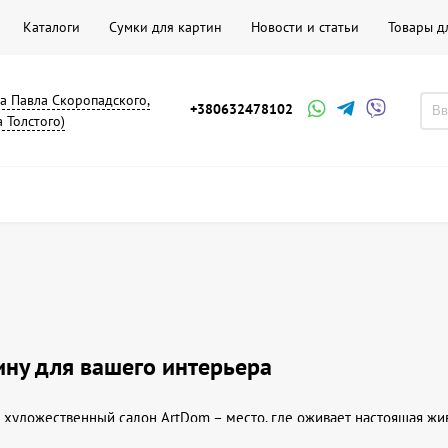
Каталоги
Сумки для картин
Новости и статьи
Товары д
на Павла Скоропадского,
+380632478102
а Толстого)
ину для вашего интерьера
 художественный салон ArtDom – место, где оживает настоящая жив
зысканным элементом декора, но и отражением вашей индивидуальн