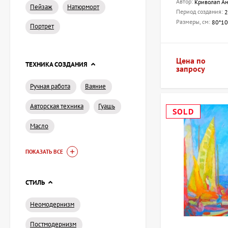
Автор:
Криволап Ан
Приобретайте насто
Пейзаж
Натюрморт
Период создания:
2
Размеры, см:
80*1
Портрет
Цена по
ТЕХНИКА СОЗДАНИЯ
запросу
Ручная работа
Ваяние
Авторская техника
Гуашь
SOLD
Масло
ПОКАЗАТЬ ВСЕ
СТИЛЬ
Неомодернизм
Постмодернизм