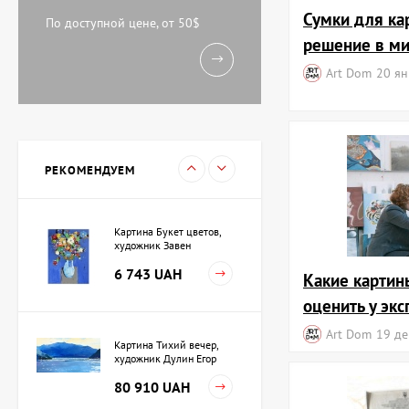
Акварель У моря,
Сумки для ка
художник Кокин Михаил
По доступной цене, от 50$
решение в ми
11 238 UAH
Art Dom
20 ян
Картина Вечереет,
художник Кузьменко
Игорь
15 733 UAH
РЕКОМЕНДУЕМ
Картина Букет цветов,
художник Завен
Мартиросян
6 743 UAH
Какие картин
оценить у экс
Art Dom
19 де
Картина Тихий вечер,
художник Дулин Егор
80 910 UAH