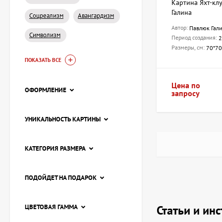
Картина Яхт-кл
Галина
Соцреализм
Авангардизм
Автор:
Павлюк Гал
Символизм
Период создания:
2
Размеры, см:
70*70
ПОКАЗАТЬ ВСЕ
Цена по
ОФОРМЛЕНИЕ
запросу
УНИКАЛЬНОСТЬ КАРТИНЫ
КАТЕГОРИЯ РАЗМЕРА
ПОДОЙДЕТ НА ПОДАРОК
ЦВЕТОВАЯ ГАММА
Статьи и ин