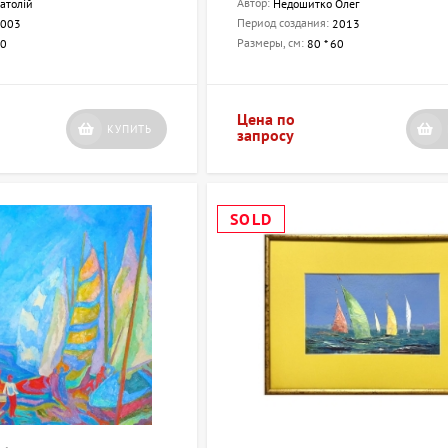
Автор:
атолій
Недошитко Олег
ящие картины и наслаждайтесь атмосферой искусства каждый день 
Период создания:
003
2013
Размеры, см:
00
80 * 60
Цена по
КУПИТЬ
запросу
SOLD