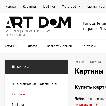
Главная
Картины
Графика
Фотографии
Скульптуры
Киев, ул. Гетма
6а (ранее - Льв
ГАЛЕРЕЯ | ЛОГИСТИЧЕСКАЯ
КОМПАНИЯ
Услуги
Оплата
Возврат и обмен
Контакты
Главная
Картины
КАТАЛОГ
Картины
★ Эксклюзивная коллекция ★
Купить карт
Картины
Добро пожаловать в
станет не только и
Графика
ЧИТАТЬ ДАЛЕЕ