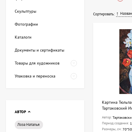
советских (УССР и 
Скульптуры
Назва
Сортировать:
Наш ассортим
Фотографии
Мы предлагаем шир
Каталоги
сопровождается сер
также предоставляе
Документы и сертификаты
лишних хлопот.
Товары для художников
Разнообразие
Гарантия под
Упаковка и переноска
Профессиона
Как выбрать
Картина Тюльпа
Выбор картины – эт
Тартаковский И
АВТОР
следующие аспекты
Автор:
Тартаковски
Период создания:
Тематика и с
1
Лоза Наталья
Размеры, см:
70*50
Стиль исполн