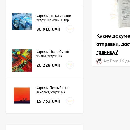
Картина Лодки Италии,
художник Дулин Егор
80 910 UAH
Какие докум
отправки, дос
границу?
Картина Цвета былой
жизни, художник
Кузьменко Игорь
Art Dom
16 де
20 228 UAH
Картина Первый снег
вечером, художник
Кузьменко Игорь
15 733 UAH
Картина Независимость,
художник Кот Валерий