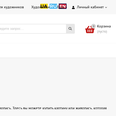
ля художников
Художники
Еще
Личный кабинет
Корзина
0
(пусто)
опись. Здесь вы можете купить картину или живопись, которая
ости. Наш ассортимент включает произведения украинских,