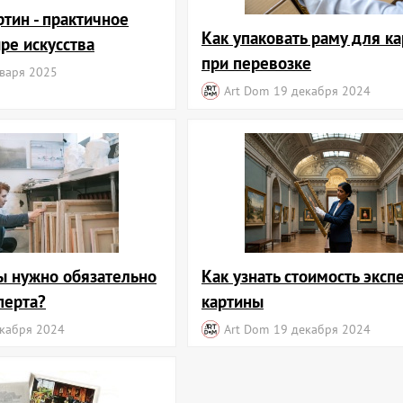
ртин - практичное
Как упаковать раму для к
ре искусства
при перевозке
варя 2025
Art Dom
19 декабря 2024
ы нужно обязательно
Как узнать стоимость эксп
перта?
картины
кабря 2024
Art Dom
19 декабря 2024