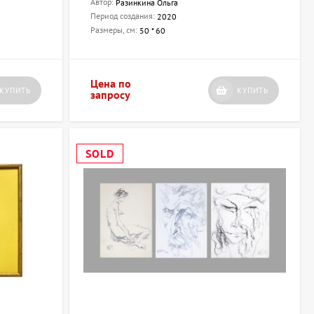
Автор:
Разинкина Ольга
вместе с ArtDom!
Период создания:
2020
Размеры, см:
50 * 60
Цена по
КУПИТЬ
КУПИТЬ
запросу
SOLD