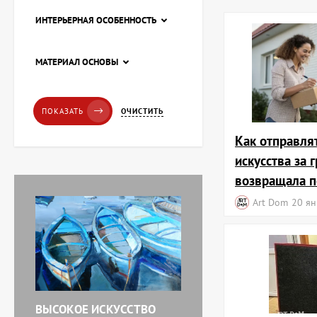
ИНТЕРЬЕРНАЯ ОСОБЕННОСТЬ
Картина Пирс, художник
МАТЕРИАЛ ОСНОВЫ
Лоза Наталья
20 228 UAH
ОЧИСТИТЬ
ПОКАЗАТЬ
Как отправля
Картина Красные
тюльпаны, художник
искусства за 
Завен Мартиросян
11 238 UAH
возвращала п
Art Dom
20 ян
Картина Абстракция
триптих, художник Бурда
Ярослав
71 920 UAH
ВЫСОКОЕ ИСКУССТВО