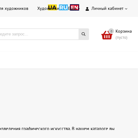
ля художников
Художники
Еще
Личный кабинет
Корзина
0
(пусто)
зведения графического искусства. В нашем каталоге вы
альность. Мы предлагаем работы украинских, советских (УССР и