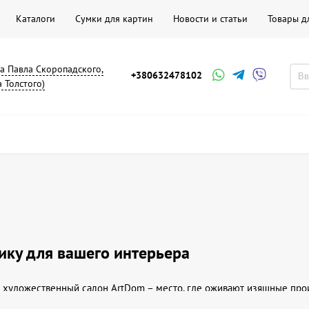
Каталоги
Сумки для картин
Новости и статьи
Товары д
на Павла Скоропадского,
+380632478102
а Толстого)
ику для вашего интерьера
 художественный салон ArtDom – место, где оживают изящные прои
фику, которая украсит любой интерьер и подчеркнет вашу индивиду