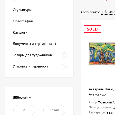
СССР) и современны
Скульптуры
В нали
Сортировать:
Что такое гра
Фотографии
Графикой называют 
SOLD
Каталоги
станка. К основным
Документы и сертификаты
Гравюра
: Кси
Акварель
: Ле
Товары для художников
Рисунок
: Исп
Иллюстрация
Упаковка и переноска
Современным тренд
смотрится чрезвыча
Наш ассортиме
Акварель Пляж,
Александр
ЦЕНА,
uah
В салоне ArtDom вы
Автор:
Туранский А
стать акцентом в л
Период создания:
1
—
высокое качество и
Размеры, см:
31,5 *