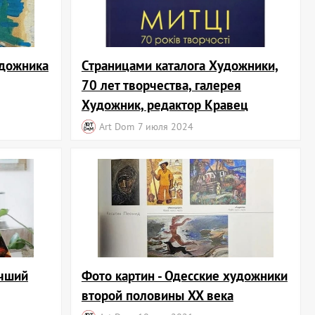
Страницами каталога Художники,
удожника
70 лет творчества, галерея
имую атмосферу в вашем доме!
Художник, редактор Кравец
Art Dom
7 июля 2024
учший
Фото картин - Одесские художники
второй половины XX века