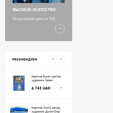
ВЫСОКОЕ ИСКУССТВО
Акварель У моря,
художник Кокин Михаил
По доступной цене, от 50$
11 238 UAH
Картина Вечереет,
художник Кузьменко
Игорь
15 733 UAH
РЕКОМЕНДУЕМ
Картина Букет цветов,
художник Завен
Мартиросян
6 743 UAH
Картина Тихий вечер,
художник Дулин Егор