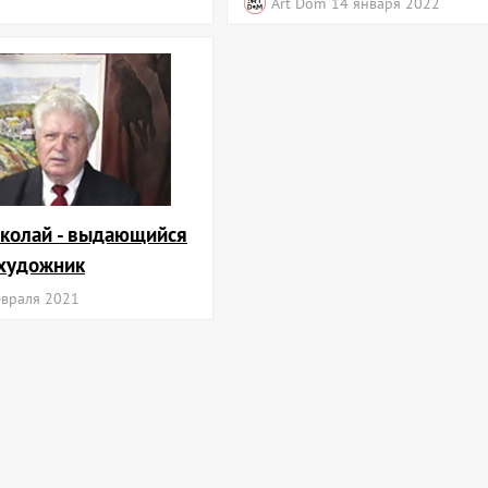
Art Dom
14 января 2022
колай - выдающийся
 художник
евраля 2021