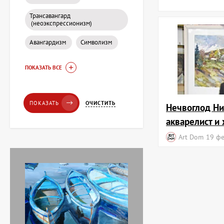
Трансавангард
(неоэкспрессионизм)
Авангардизм
Символизм
Картина Пирс, художник
ПОКАЗАТЬ ВСЕ
Лоза Наталья
20 228 UAH
ОЧИСТИТЬ
ПОКАЗАТЬ
Нечвоглод Ни
акварелист и
Картина Красные
тюльпаны, художник
Art Dom
19 ф
Завен Мартиросян
11 238 UAH
Картина Абстракция
триптих, художник Бурда
Ярослав
71 920 UAH