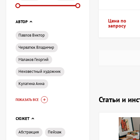
Разнообразие
Гарантия под
Цена по
АВТОР
Профессиона
запросу
Павлов Виктор
Как выбрать
Черватюк Владимир
При выборе графиче
Малаков Георгий
размер, пропорции 
оперативную достав
Неизвестный художник
Настоящее иск
Кулагина Анна
Статьи и ин
Независимо от того
ПОКАЗАТЬ ВСЕ
способны вдохновит
настоящее художест
СЮЖЕТ
Контактная и
Абстракция
Пейзаж