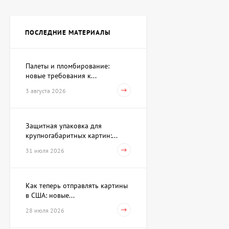
Картина Независимость,
художник Кот Валерий
ПОСЛЕДНИЕ МАТЕРИАЛЫ
Цена по
запросу
Палеты и пломбирование:
новые требования к...
Скульптура Поиск себя,
автор Шевчук Дмитрий
3 августа 2026
62 930 UAH
Защитная упаковка для
крупногабаритных картин:...
Акварель Заговор Амура и
Венеры, художник Павлов
31 июля 2026
Виктор
15 733 UAH
Как теперь отправлять картины
в США: новые...
Картина Первое марта,
28 июля 2026
художник Репка
Александр
35 960 UAH