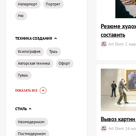
Для консультаций и
Натюрморт
Портрет
Адрес:
Киев, 
Ню
Телефон:
+38
Резюме худож
Email:
artdom
составить
Откройте для себя 
ТЕХНИКА СОЗДАНИЯ
Art Dom
2 мар
Ксилография
Тушь
Авторская техника
Офорт
Гуашь
ПОКАЗАТЬ ВСЕ
СТИЛЬ
Вывоз картин
Неомодернизм
Art Dom
16 н
Постмодернизм