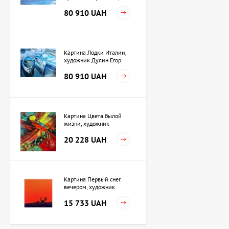
80 910 UAH
Картина Лодки Италии,
художник Дулин Егор
80 910 UAH
Картина Цвета былой
жизни, художник
Кузьменко Игорь
20 228 UAH
Картина Первый снег
вечером, художник
Кузьменко Игорь
15 733 UAH