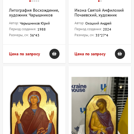
Литография Восхождение,
Икона Святой Амфилохий
художник Чарышников
Почаевский, художник
Юрий
Охоцкий Андрей
Автор:
Автор:
Чарышников Юрий
Охоцкий Андрей
Период создания:
Период создания:
1988
2024
Размеры, см:
Размеры, см:
36*43
35*27*4
Цена по запросу
Цена по запросу