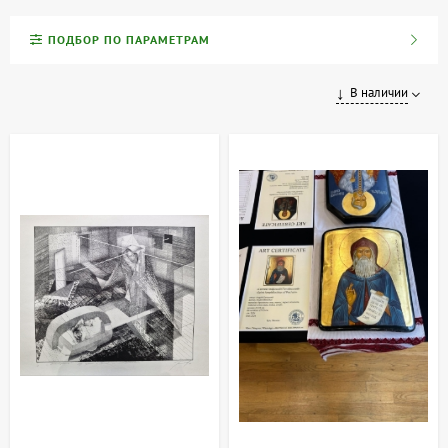
Эксклюзивная коллекция ARTDOM — это собрание уникальных
ПОДБОР ПО ПАРАМЕТРАМ
арт-объектов, созданных вручную украинскими художниками и
скульпторами. Каждое произведение — оригинальное,
доступное в единственном экземпляре, и сопровождается
В наличии
сертификатом подлинности, подтверждающим его авторство и
уникальность.
В коллекции представлены коллекционная живопись, авторская
скульптура и другие эксклюзивные предметы искусства,
отражающие богатство и разнообразие украинского
современного искусства. Эти произведения будут отличным
украшением для интерьера, а также станут инвестицией,
поскольку их ценность со временем возрастает.
Инвестиции в искусство — это вложение в вечные ценности.
Приобретая работы из нашей коллекции, вы становитесь
обладателем части культурного наследия Украины.