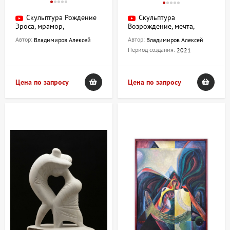
Скульптура Рождение
Скульптура
Эроса, мрамор,
Возрождение, мечта,
Владимиров Алексей
мрамор, Владимиров
Автор:
Автор:
Владимиров Алексей
Владимиров Алексей
Алексей
Период создания:
2021
Цена по запросу
Цена по запросу