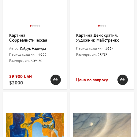
Картина
Картина Демократия,
Сюрреалистическая
художник Майстренко
композиция, художник
Сергей
Автор:
Период создания:
Гайдук Надежда
1994
Гайдук Надежда
Период создания:
Размеры, см:
1992
23*32
Размеры, см:
60*120
89 900 UAH
Цена по запросу
$2000