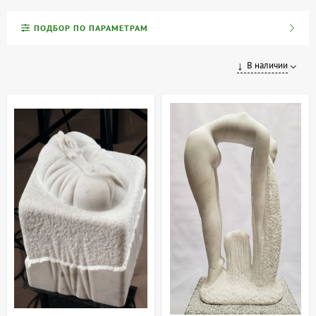
Эксклюзивная коллекция ARTDOM — это собрание уникальных
ПОДБОР ПО ПАРАМЕТРАМ
арт-объектов, созданных вручную украинскими художниками и
скульпторами. Каждое произведение — оригинальное,
доступное в единственном экземпляре, и сопровождается
В наличии
сертификатом подлинности, подтверждающим его авторство и
уникальность.
В коллекции представлены коллекционная живопись, авторская
скульптура и другие эксклюзивные предметы искусства,
отражающие богатство и разнообразие украинского
современного искусства. Эти произведения будут отличным
украшением для интерьера, а также станут инвестицией,
поскольку их ценность со временем возрастает.
Инвестиции в искусство — это вложение в вечные ценности.
Приобретая работы из нашей коллекции, вы становитесь
обладателем части культурного наследия Украины.