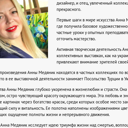
дизайнер, и отец, увлеченный колле
прекрасного.
Первые шаги в мире искусства Анна 
где получила базовое художественное
частные уроки у опытных преподавате
отточить мастерство.
Активная творческая деятельность А
коллективных выставках, как на укра
привлекают внимание зрителей свое
произведения Анны Медяник находятся в частных коллекциях по вс
сто в ее выставочной деятельности занимает Посольство Турции в У
ва Анны Медяник глубоко укоренена в жизнелюбии и страсти. Она 
м, остро чувствующий красоту окружающего мира. Эта любовь и эн
е картинах через богатство красок, среди которых особое место з
щий силу и витальность. Ее полотна наполнены изображениями цвет
щих ощущение полноты жизни и непрерывного движения.
 Анна Медяник исследует идею триумфа жизни над смертью, вопло