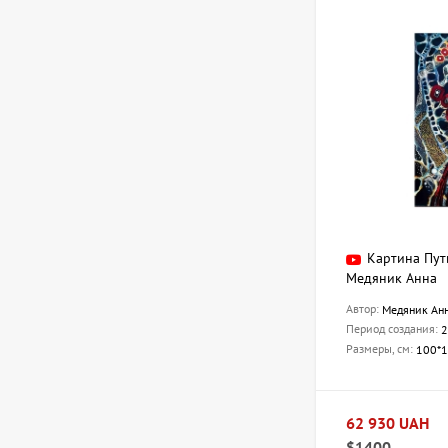
Картина Пут
Медяник Анна
Автор:
Медяник Ан
Период создания:
2
Размеры, см:
100*
62 930 UAH
$1400