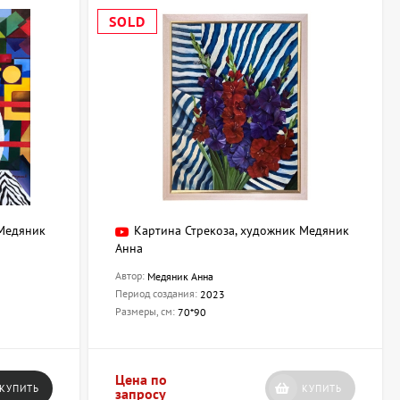
SOLD
 Медяник
Картина Стрекоза, художник Медяник
Анна
Автор:
Медяник Анна
Период создания:
2023
Размеры, см:
70*90
Цена по
КУПИТЬ
КУПИТЬ
запросу