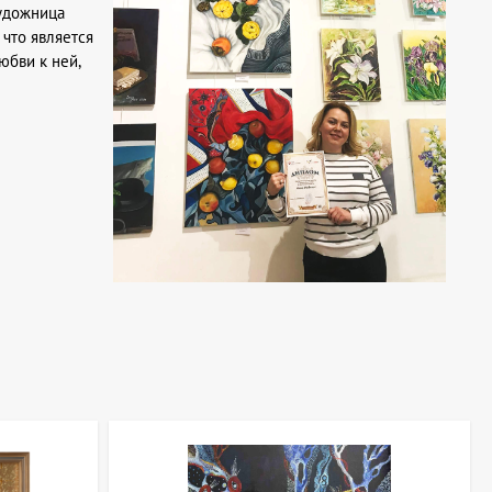
Художница
 что является
юбви к ней,