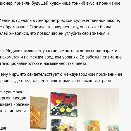
кционер, привили будущей художнице тонкий вкус и понимание
Медяник сделала в Днепропетровской художественной школе,
 образование. Стремясь к совершенству, она также брала
лей живописи, что позволило ей углубить свои знания и
нны Медяник включает участие в многочисленных пленэрах и
инском, так и на международном уровнях. Ее работы неизменно
й эмоциональностью и насыщенностью цвета.
ему миру, что свидетельствует о международном признании ее
краине, где представлены некоторые из ее знаковых работ.
– художник с
ергия находят
анимает красный
ов, листьев и
щая