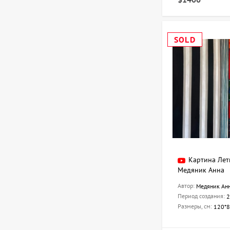
SOLD
Картина Лет
Медяник Анна
Автор:
Медяник Ан
Период создания:
2
Размеры, см:
120*