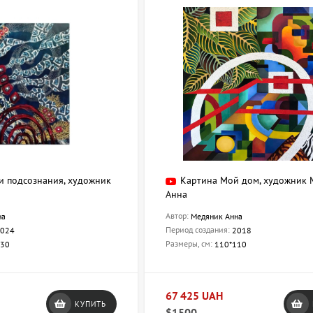
и подсознания, художник
Картина Мой дом, художник
Анна
Автор:
на
Медяник Анна
Период создания:
024
2018
Размеры, см:
130
110*110
67 425 UAH
КУПИТЬ
$1500