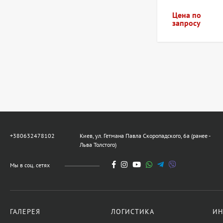
Цена по
запросу
+380632478102
Киев, ул. Гетмана Павла Скоропадского, 6а (ранее -
Льва Толстого)
Мы в соц. сетях
ГАЛЕРЕЯ
ЛОГИСТИКА
ИН