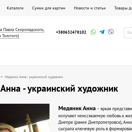
Каталоги
Сумки для картин
Новости и статьи
Товары д
на Павла Скоропадского,
+380632478102
а Толстого)
Медяник Анна - украинский художник
Анна - украинский художник
Медяник Анна
– яркая представи
излучают неиссякаемую любовь к жизн
Днепре (ранее Днепропетровск), Анна
сыграла ключевую роль в формирован