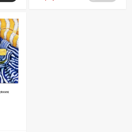
дяник