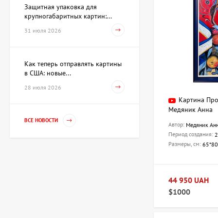
Защитная упаковка для
крупногабаритных картин:...
31 июля 2026
Как теперь отправлять картины
в США: новые...
28 июля 2026
Картина Про
Медяник Анна
ВСЕ НОВОСТИ
Автор:
Медяник Ан
Период создания:
2
Размеры, см:
65*80
44 950 UAH
$1000