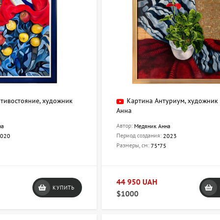
тивостояние, художник
Картина Антуриум, художник
Анна
Автор:
на
Медяник Анна
Период создания:
020
2023
Размеры, см:
75*75
44 950 UAH
КУПИТЬ
$1000