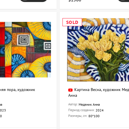
SOLD
няя пора, художник
Картина Весна, художник Ме
Анна
Автор:
на
Медяник Анна
Период создания:
023
2024
Размеры, см:
80
80*100