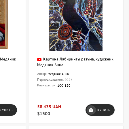
 Медяник
Картина Лабиринты разума, художник
Медяник Анна
Автор:
Медяник Анна
Период создания:
2024
Размеры, см:
100*120
58 435 UAH
КУПИТЬ
КУПИТЬ
$1300